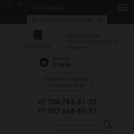
KZ
RU
Кіру/Тіркелу
Как оформить заказ?
ШӨЛКЕ-ШҰЛЫҚ
БҰЙЫМДАРЫН КӨТЕРМЕ
САУДАЛАУ
Себетте
0
тауар
Қоңырау шалуға
тапсырыс беру
+7 700 743-31-25
+7 707 664-89-57