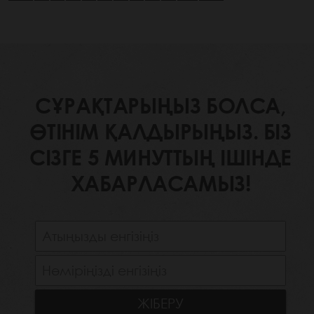
СҰРАҚТАРЫҢЫЗ БОЛСА,
ӨТІНІМ ҚАЛДЫРЫҢЫЗ. БІЗ
СІЗГЕ 5 МИНУТТЫҢ ІШІНДЕ
ХАБАРЛАСАМЫЗ!