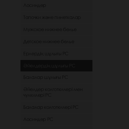
Лосиндер
Тапочки және пинеткалар
Мужское нижнее белье
Детское нижнее белье
Ерлердің шұлығы РС
Әйелдердің шұлығы РС
Балалар шұлығы РС
Әйелдер колготкилері мен
чулкилері РС
Балалар колготкилері РС
Лосиндер РС