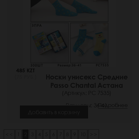
485 KZT
Носки унисекс Средние
(75 РУБ.)
Passo Chantal Астана
(Артикул: РС 7535)
Размеры: 36-41
Подробнее
Добавить в корзину
< <
1
2
3
4
5
6
7
8
9
10
> >