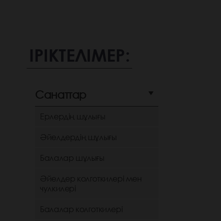
ІРІКТЕЛІМЕР:
Санаттар
Ерлердің шұлығы
Әйелдердің шұлығы
Балалар шұлығы
Әйелдер колготкилері мен
чулкилері
Балалар колготкилері