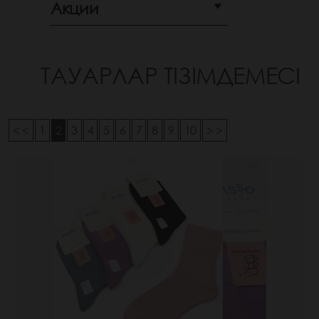
Акции
ТАУАРЛАР ТІЗІМДЕМЕСІ
< <
1
2
3
4
5
6
7
8
9
10
> >