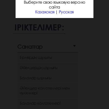
Выберите свою языковую версию
сайта
Казахская
|
Русская
ІРІКТЕЛІМЕР:
Санаттар
Ерлердің шұлығы
Әйелдердің шұлығы
Балалар шұлығы
Әйелдер колготкилері мен
чулкилері
Балалар колготкилері