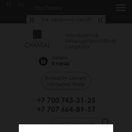
KZ
RU
Кіру/Тіркелу
Как оформить заказ?
ШӨЛКЕ-ШҰЛЫҚ
БҰЙЫМДАРЫН КӨТЕРМЕ
САУДАЛАУ
Себетте
0
тауар
Қоңырау шалуға
тапсырыс беру
+7 700 743-31-25
+7 707 664-89-57