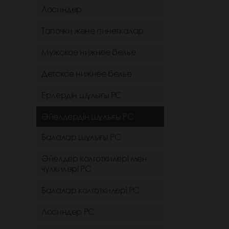
Лосиндер
Тапочки және пинеткалар
Мужское нижнее белье
Детское нижнее белье
Ерлердің шұлығы РС
Әйелдердің шұлығы РС
Балалар шұлығы РС
Әйелдер колготкилері мен
чулкилері РС
Балалар колготкилері РС
Лосиндер РС