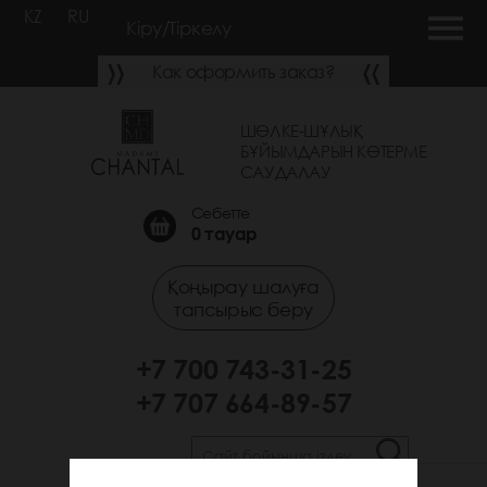
KZ
RU
Кіру/Тіркелу
Как оформить заказ?
ШӨЛКЕ-ШҰЛЫҚ
БҰЙЫМДАРЫН КӨТЕРМЕ
САУДАЛАУ
Себетте
0
тауар
Қоңырау шалуға
тапсырыс беру
+7 700 743-31-25
+7 707 664-89-57