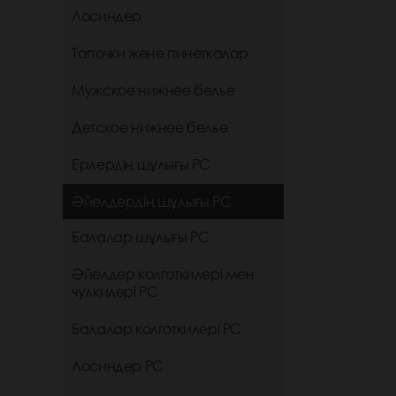
Лосиндер
Тапочки және пинеткалар
Мужское нижнее белье
Детское нижнее белье
Ерлердің шұлығы РС
Әйелдердің шұлығы РС
Балалар шұлығы РС
Әйелдер колготкилері мен
чулкилері РС
Балалар колготкилері РС
Лосиндер РС