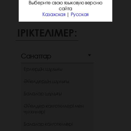
Выберите свою языковую версию
сайта
Казахская
|
Русская
ІРІКТЕЛІМЕР:
Санаттар
Ерлердің шұлығы
Әйелдердің шұлығы
Балалар шұлығы
Әйелдер колготкилері мен
чулкилері
Балалар колготкилері