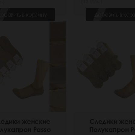
.)
(13 РУБ.)
обавить в корзину
Добавить в кор
едики женские
Следики жен
лукапрон Passo
Полукапрон P