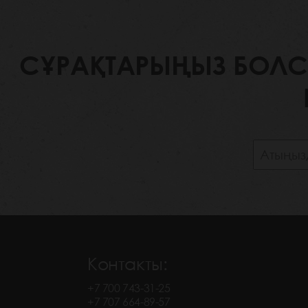
СҰРАҚТАРЫҢЫЗ БОЛСА,
Контакты:
+7 700 743-31-25
+7 707 664-89-57