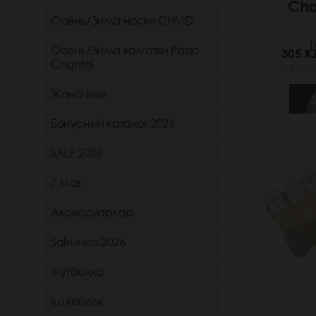
Cha
Осень/Зима носки CHMD
(
Осень/Зима колготки Passo
305 K
Chantal
(47 РУБ
Жаңа жыл
Д
Бонусный каталог 2026
SALE 2026
7 мая
Аксессуарлар
Sale лето 2026
Футболка
Іш көйлек