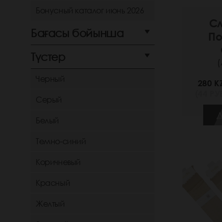
Бонусный каталог июнь 2026
Сл
Бағасы бойынша
По
Түстер
(
Черный
280 K
(44 РУБ
Серый
Д
Белый
Темно-синий
Коричневый
Красный
Желтый