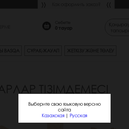
Как оформить заказ?
Себетте
Қоңырау
ЕРМЕ
0
тауар
тапсыр
Ы BASQA
СҰРАҚ-ЖАУАП
ЖЕТКІЗУ ЖӘНЕ ТӨЛЕУ
АРЛАР ТІЗІМДЕМЕСІ
Выберите свою языковую версию
сайта
Казахская
|
Русская