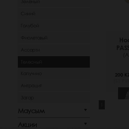
Зеленый
Синий
Голубой
Фиолетовый
Но
PAS
Ассорти
(А
Телесный
Капучино
200 K
(31 РУБ
Антрацит
Д
Загар
1
Маусым
Акции