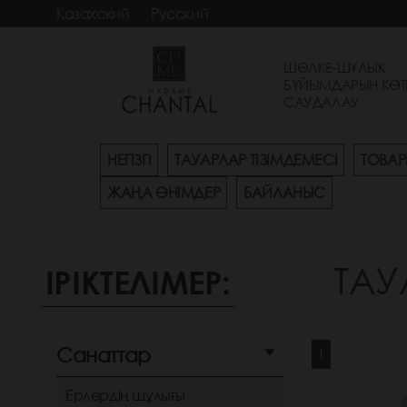
Казахский
Русский
ШӨЛКЕ-ШҰЛЫҚ
БҰЙЫМДАРЫН КӨТ
САУДАЛАУ
НЕГІЗГІ
ТАУАРЛАР ТІЗІМДЕМЕСІ
ТОВАР
ЖАҢА ӨНІМДЕР
БАЙЛАНЫС
ТАУ
ІРІКТЕЛІМЕР:
Санаттар
1
Ерлердің шұлығы