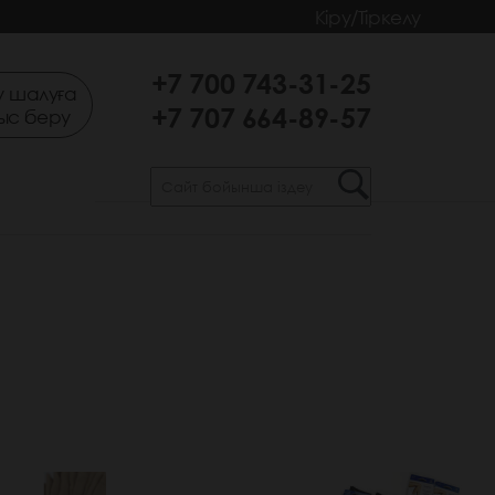
Кіру/Тіркелу
+7 700 743-31-25
 шалуға
+7 707 664-89-57
ыс беру