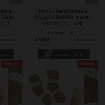
овые
Носки Капроновые
 Miele
PASSO CHANTAL Bronzo
6-M )
(Артикул: РС 1126-B)
41
Размеры: 36-41
одробнее
200 KZT
Подробнее
(31 РУБ.)
зину
Добавить в корзину
Новинка!
Новинка!