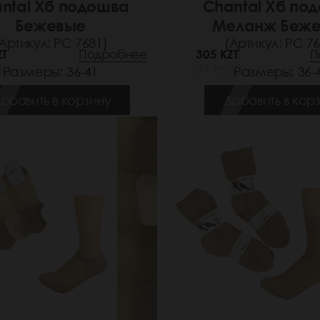
ntal Хб подошва
Chantal Хб по
Бежевые
Меланж Беж
Артикул: РС 7681)
(Артикул: РС 76
ZT
Подробнее
305 KZT
П
.)
(47 РУБ.)
Размеры: 36-41
Размеры: 36-
обавить в корзину
Добавить в кор