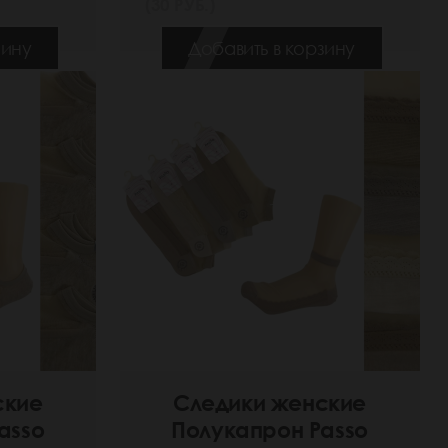
(30 РУБ.)
зину
Добавить в корзину
ские
Следики женские
asso
Полукапрон Passo