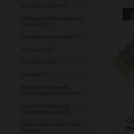
(17 РУБ
Балалар шұлығы РС
Д
Әйелдер колготкилері мен
чулкилері РС
Балалар колготкилері РС
Лосиндер РС
Следики CHMD
Следики РС
Короткие и средние
однотонные носки chmd
Короткие и средние
однотонные носки PC
Сл
Осень/Зима носки Passo
По
Chantal