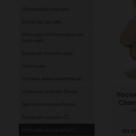
Әйелдердің шұлығы
Балалар шұлығы
Әйелдер колготкилері мен
чулкилері
Балалар колготкилері
Лосиндер
Тапочки және пинеткалар
Мужское нижнее белье
Носки
Chant
Детское нижнее белье
(А
Ерлердің шұлығы РС
Әйелдердің шұлығы РС
105 K