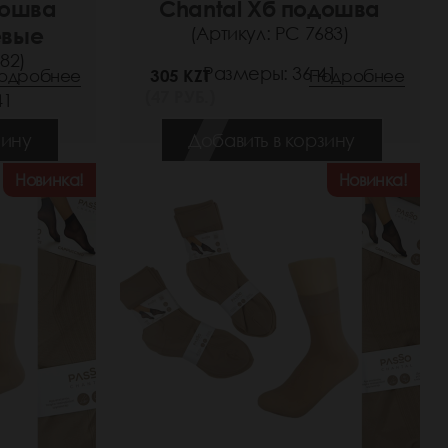
дошва
Chantal Хб подошва
евые
(Артикул: РС 7683)
82)
Размеры: 36-41
одробнее
305 KZT
Подробнее
(47 РУБ.)
41
зину
Добавить в корзину
Новинка!
Новинка!