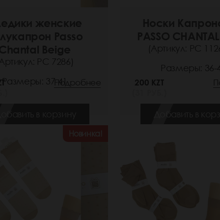
едики женские
Носки Капрон
лукапрон Passo
PASSO CHANTAL
Chantal Beige
(Артикул: РС 112
Артикул: РС 7286)
Размеры: 36-
Размеры: 37-41
ZT
Подробнее
200 KZT
П
.)
(31 РУБ.)
обавить в корзину
Добавить в кор
Новинка!