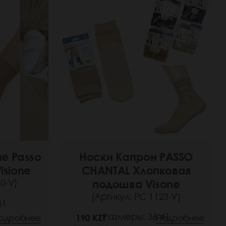
е Passo
Носки Капрон PASSO
isione
CHANTAL Хлопковая
0-V)
подошва Visone
(Артикул: РС 1123-V)
41
Размеры: 36-41
одробнее
190 KZT
Подробнее