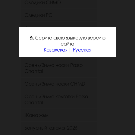
Следики CHMD
Следики РС
Короткие и средние
однотонные носки chmd
Выберите свою языковую версию
сайта
Короткие и средние
Казахская
|
Русская
однотонные носки PC
Осень/Зима носки Passo
Chantal
Осень/Зима носки CHMD
Осень/Зима колготки Passo
Chantal
Жаңа жыл
Бонусный каталог 2026