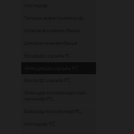
Лосиндер
Тапочки және пинеткалар
Мужское нижнее белье
Детское нижнее белье
Ерлердің шұлығы РС
Әйелдердің шұлығы РС
Балалар шұлығы РС
Әйелдер колготкилері мен
чулкилері РС
Балалар колготкилері РС
Лосиндер РС