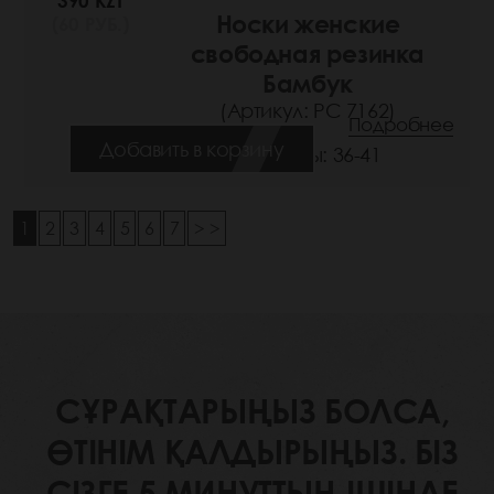
390 KZT
Носки женские
(60 РУБ.)
свободная резинка
Бамбук
(Артикул: РС 7162)
Подробнее
Добавить в корзину
Размеры: 36-41
1
2
3
4
5
6
7
> >
СҰРАҚТАРЫҢЫЗ БОЛСА,
ӨТІНІМ ҚАЛДЫРЫҢЫЗ. БІЗ
СІЗГЕ 5 МИНУТТЫҢ ІШІНДЕ