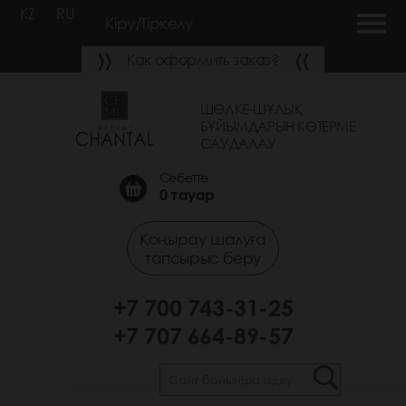
KZ
RU
Кіру/Тіркелу
Как оформить заказ?
ШӨЛКЕ-ШҰЛЫҚ
БҰЙЫМДАРЫН КӨТЕРМЕ
САУДАЛАУ
Себетте
0
тауар
Қоңырау шалуға
тапсырыс беру
+7 700 743-31-25
+7 707 664-89-57