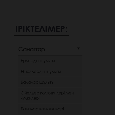
ІРІКТЕЛІМЕР:
Санаттар
Ерлердің шұлығы
Әйелдердің шұлығы
Балалар шұлығы
Әйелдер колготкилері мен
чулкилері
Балалар колготкилері