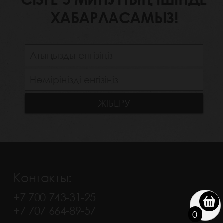
ХАБАРЛАСАМЫЗ!
Контакты:
+7 700 743-31-25
+7 707 664-89-57
0