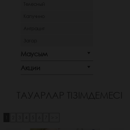
Телесный
Капучино
Антрацит
Загар
Маусым
Акции
ТАУАРЛАР ТІЗІМДЕМЕСІ
1
2
3
4
5
6
7
> >