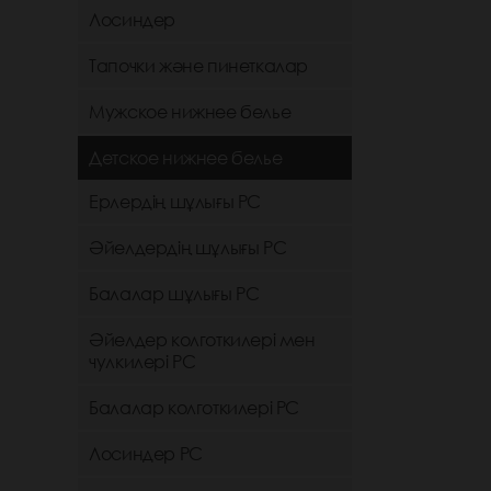
Лосиндер
Тапочки және пинеткалар
Мужское нижнее белье
Детское нижнее белье
Ерлердің шұлығы РС
Әйелдердің шұлығы РС
Балалар шұлығы РС
Әйелдер колготкилері мен
чулкилері РС
Балалар колготкилері РС
Лосиндер РС