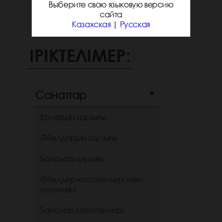
Выберите свою языковую версию
сайта
Казахская
|
Русская
ІРІКТЕЛІМЕР:
Санаттар
Ерлердің шұлығы
Әйелдердің шұлығы
Балалар шұлығы
Әйелдер колготкилері мен
чулкилері
Балалар колготкилері