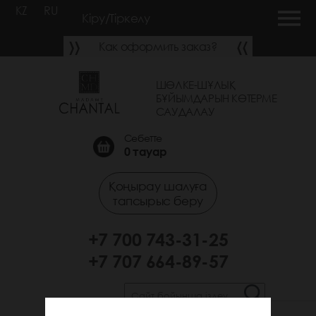
KZ
RU
Кіру/Тіркелу
Как оформить заказ?
ШӨЛКЕ-ШҰЛЫҚ
БҰЙЫМДАРЫН КӨТЕРМЕ
САУДАЛАУ
Себетте
0
тауар
Қоңырау шалуға
тапсырыс беру
+7 700 743-31-25
+7 707 664-89-57