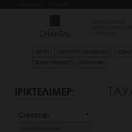
Казахский
Русский
ШӨЛКЕ-ШҰЛЫҚ
БҰЙЫМДАРЫН КӨТ
САУДАЛАУ
НЕГІЗГІ
ТАУАРЛАР ТІЗІМДЕМЕСІ
ТОВАР
ЖАҢА ӨНІМДЕР
БАЙЛАНЫС
ТАУ
ІРІКТЕЛІМЕР:
Санаттар
Ерлердің шұлығы