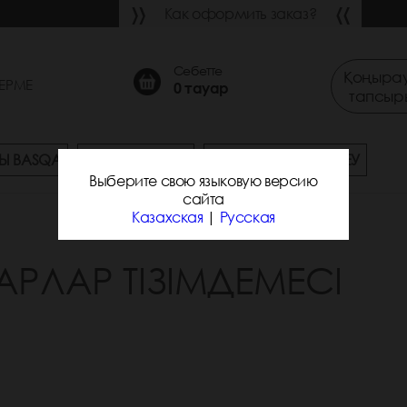
Как оформить заказ?
Себетте
Қоңырау
ЕРМЕ
0
тауар
тапсыр
Ы BASQA
СҰРАҚ-ЖАУАП
ЖЕТКІЗУ ЖӘНЕ ТӨЛЕУ
Выберите свою языковую версию
сайта
Казахская
|
Русская
АРЛАР ТІЗІМДЕМЕСІ