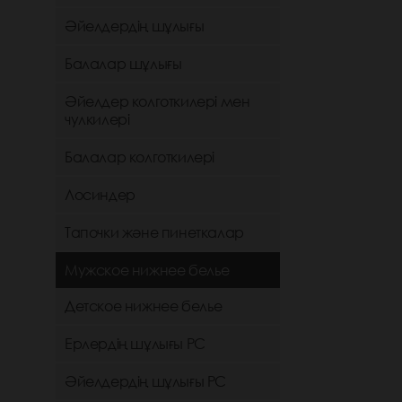
Әйелдердің шұлығы
Балалар шұлығы
Әйелдер колготкилері мен
чулкилері
Балалар колготкилері
Лосиндер
Тапочки және пинеткалар
Мужское нижнее белье
Детское нижнее белье
Ерлердің шұлығы РС
Әйелдердің шұлығы РС