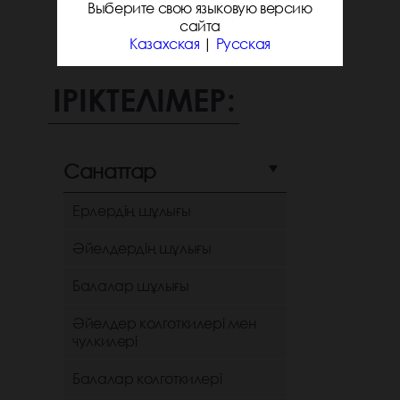
Выберите свою языковую версию
сайта
Казахская
|
Русская
ІРІКТЕЛІМЕР:
Санаттар
Ерлердің шұлығы
Әйелдердің шұлығы
Балалар шұлығы
Әйелдер колготкилері мен
чулкилері
Балалар колготкилері