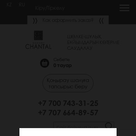
KZ
RU
Кіру/Тіркелу
Как оформить заказ?
ШӨЛКЕ-ШҰЛЫҚ
БҰЙЫМДАРЫН КӨТЕРМЕ
САУДАЛАУ
Себетте
0
тауар
Қоңырау шалуға
тапсырыс беру
+7 700 743-31-25
+7 707 664-89-57