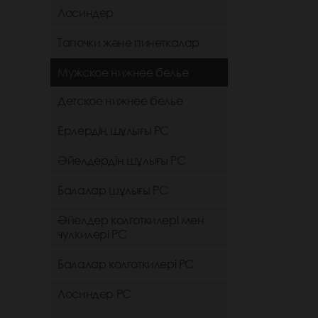
Лосиндер
Тапочки және пинеткалар
Мужское нижнее белье
Детское нижнее белье
Ерлердің шұлығы РС
Әйелдердің шұлығы РС
Балалар шұлығы РС
Әйелдер колготкилері мен
чулкилері РС
Балалар колготкилері РС
Лосиндер РС