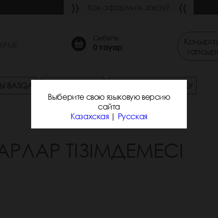
Как оформить заказ?
Себетте
Қоңырау
ЕРМЕ
0
тауар
тапсыр
Ы BASQA
СҰРАҚ-ЖАУАП
ЖЕТКІЗУ ЖӘНЕ ТӨЛЕУ
Выберите свою языковую версию
сайта
Казахская
|
Русская
АРЛАР ТІЗІМДЕМЕСІ