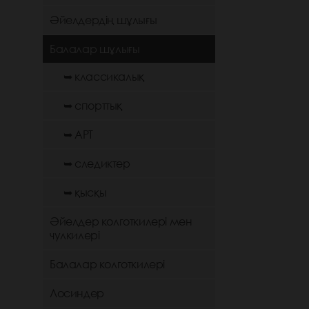
Әйелдердің шұлығы
Балалар шұлығы
➥ классикалық
➥ спорттық
➥ АРТ
➥ следиктер
➥ қысқы
Әйелдер колготкилері мен
чулкилері
Балалар колготкилері
Лосиндер