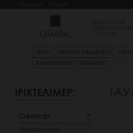
Казахский
Русский
ШӨЛКЕ-ШҰЛЫҚ
БҰЙЫМДАРЫН КӨТ
САУДАЛАУ
НЕГІЗГІ
ТАУАРЛАР ТІЗІМДЕМЕСІ
ТОВАР
ЖАҢА ӨНІМДЕР
БАЙЛАНЫС
ТАУ
ІРІКТЕЛІМЕР:
Санаттар
Ерлердің шұлығы