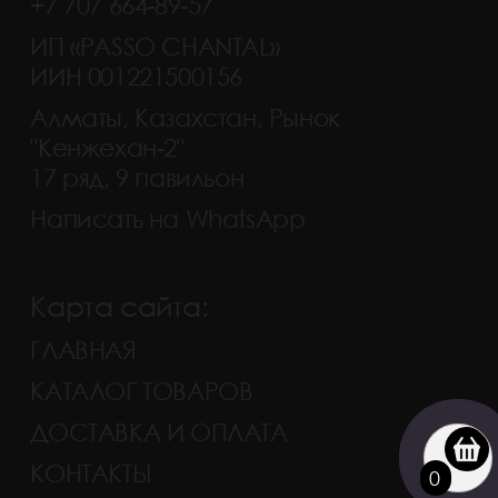
+7 707 664-89-57
ИП «PASSO CHANTAL»
ИИН 001221500156
Алматы, Казахстан, Рынок
"Кенжехан-2"
17 ряд, 9 павильон
Написать на WhatsApp
Карта сайта:
ГЛАВНАЯ
КАТАЛОГ ТОВАРОВ
ДОСТАВКА И ОПЛАТА
КОНТАКТЫ
0