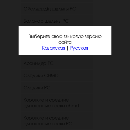
Әйелдердің шұлығы РС
Балалар шұлығы РС
Әйелдер колготкилері мен
Выберите свою языковую версию
чулкилері РС
сайта
Казахская
|
Русская
Балалар колготкилері РС
Лосиндер РС
Следики CHMD
Следики РС
Короткие и средние
однотонные носки chmd
Короткие и средние
однотонные носки PC