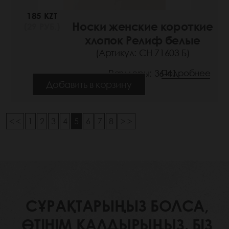
185 KZT
Носки женские короткие
(29 РУБ.)
хлопок Релиф белые
(Артикул: СН 71603 Б)
Размеры: 36-41
Подробнее
Добавить в корзину
< <
1
2
3
4
5
6
7
8
> >
СҰРАҚТАРЫҢЫЗ БОЛСА,
ӨТІНІМ ҚАЛДЫРЫҢЫЗ. БІЗ