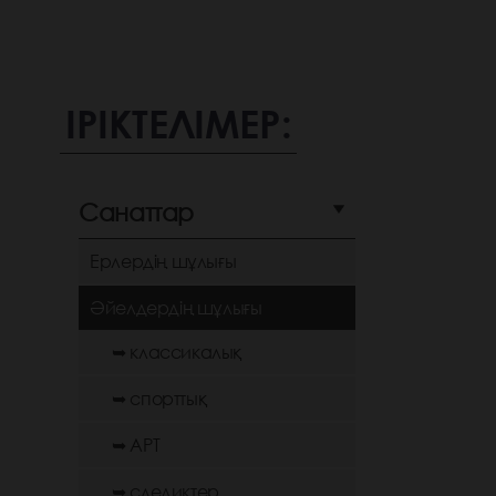
ІРІКТЕЛІМЕР:
Санаттар
Ерлердің шұлығы
Әйелдердің шұлығы
➥ классикалық
➥ спорттық
➥ АРТ
➥ следиктер