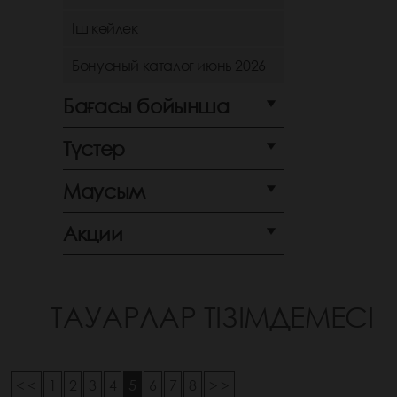
Іш көйлек
Бонусный каталог июнь 2026
Бағасы бойынша
Түстер
Маусым
Акции
ТАУАРЛАР ТІЗІМДЕМЕСІ
< <
1
2
3
4
5
6
7
8
> >