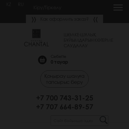
KZ
RU
Кіру/Тіркелу
Как оформить заказ?
ШӨЛКЕ-ШҰЛЫҚ
БҰЙЫМДАРЫН КӨТЕРМЕ
САУДАЛАУ
Себетте
0
тауар
Қоңырау шалуға
тапсырыс беру
+7 700 743-31-25
+7 707 664-89-57