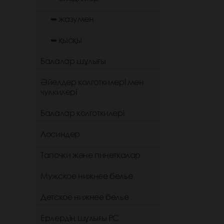
➥ жазумен
➥ қысқы
Балалар шұлығы
Әйелдер колготкилері мен
чулкилері
Балалар колготкилері
Лосиндер
Тапочки және пинеткалар
Мужское нижнее белье
Детское нижнее белье
Ерлердің шұлығы РС