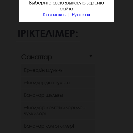
Выберите свою языковую версию
сайта
Казахская
|
Русская
ІРІКТЕЛІМЕР:
Санаттар
Ерлердің шұлығы
Әйелдердің шұлығы
Балалар шұлығы
Әйелдер колготкилері мен
чулкилері
Балалар колготкилері