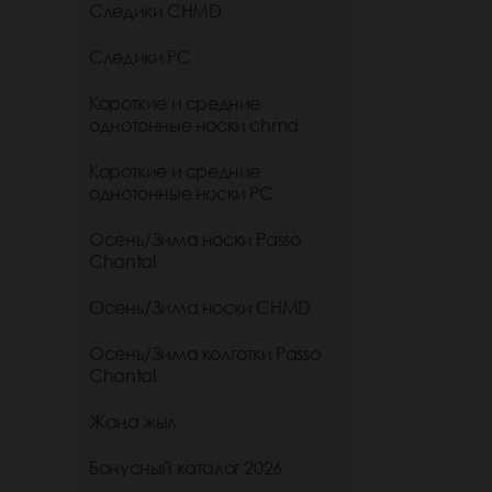
Следики CHMD
Следики РС
Короткие и средние
однотонные носки chmd
Короткие и средние
однотонные носки PC
Осень/Зима носки Passo
Chantal
Осень/Зима носки CHMD
Осень/Зима колготки Passo
Chantal
Жаңа жыл
Бонусный каталог 2026