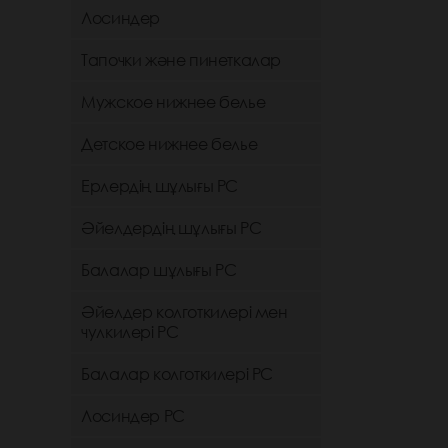
Лосиндер
Тапочки және пинеткалар
Мужское нижнее белье
Детское нижнее белье
Ерлердің шұлығы РС
Әйелдердің шұлығы РС
Балалар шұлығы РС
Әйелдер колготкилері мен
чулкилері РС
Балалар колготкилері РС
Лосиндер РС