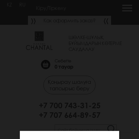
KZ
RU
Кіру/Тіркелу
Как оформить заказ?
ШӨЛКЕ-ШҰЛЫҚ
БҰЙЫМДАРЫН КӨТЕРМЕ
САУДАЛАУ
Себетте
0
тауар
Қоңырау шалуға
тапсырыс беру
+7 700 743-31-25
+7 707 664-89-57