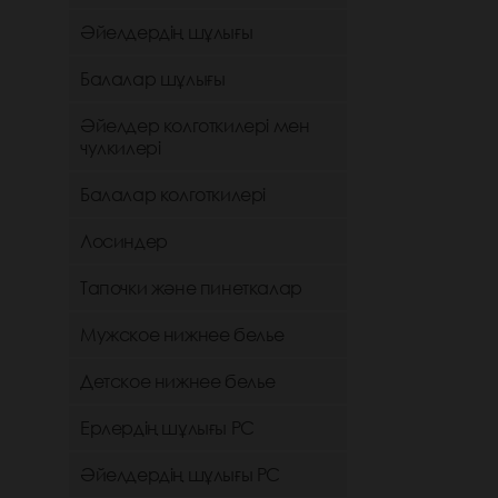
Әйелдердің шұлығы
Балалар шұлығы
Әйелдер колготкилері мен
чулкилері
Балалар колготкилері
Лосиндер
Тапочки және пинеткалар
Мужское нижнее белье
Детское нижнее белье
Ерлердің шұлығы РС
Әйелдердің шұлығы РС