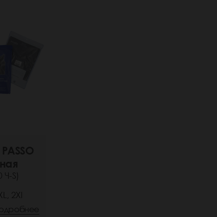
 PASSO
ная
 Ч-S)
L, 2Xl
одробнее