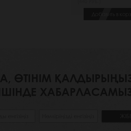
(440 РУБ.)
Добавить в кор
 ӨТІНІМ ҚАЛДЫРЫҢЫЗ. 
ІШІНДЕ ХАБАРЛАСАМЫЗ