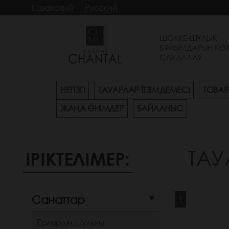
Казахский
Русский
ШӨЛКЕ-ШҰЛЫҚ
БҰЙЫМДАРЫН КӨТ
САУДАЛАУ
НЕГІЗГІ
ТАУАРЛАР ТІЗІМДЕМЕСІ
ТОВАР
ЖАҢА ӨНІМДЕР
БАЙЛАНЫС
ТАУ
ІРІКТЕЛІМЕР:
Санаттар
1
Ерлердің шұлығы