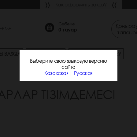
Как оформить заказ?
Себетте
Қоңырау
ЕРМЕ
0
тауар
тапсыр
Ы BASQA
СҰРАҚ-ЖАУАП
ЖЕТКІЗУ ЖӘНЕ ТӨЛЕУ
Выберите свою языковую версию
сайта
Казахская
|
Русская
АРЛАР ТІЗІМДЕМЕСІ