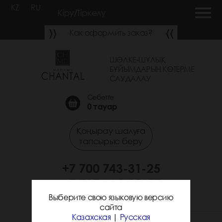
KZ
RU
Кіру/Тіркелу
Как оформить заказ?
ШӨЛКЕ-ШҰЛЫҚ
БҰЙЫМДАРЫН КӨТЕРМЕ
САУДАЛАУ
Себетте
0
тауар
Қоңырау шалуға
тапсырыс беру
+7 700 743-31-25
+7 707 664-89-57
Выберите свою языковую версию
сайта
Казахская
|
Русская