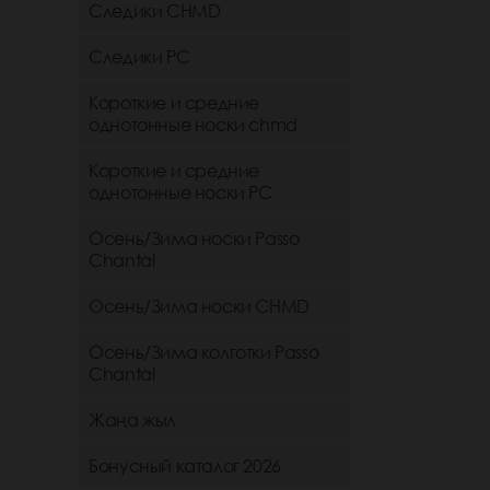
Следики CHMD
Следики РС
Короткие и средние
однотонные носки chmd
Короткие и средние
однотонные носки PC
Осень/Зима носки Passo
Chantal
Осень/Зима носки CHMD
Осень/Зима колготки Passo
Chantal
Жаңа жыл
Бонусный каталог 2026