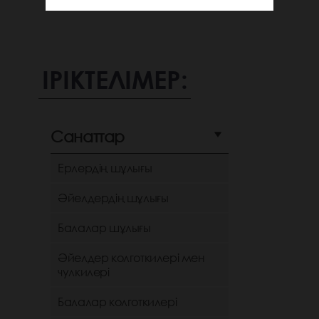
ІРІКТЕЛІМЕР:
Санаттар
Ерлердің шұлығы
Әйелдердің шұлығы
Балалар шұлығы
Әйелдер колготкилері мен
чулкилері
Балалар колготкилері