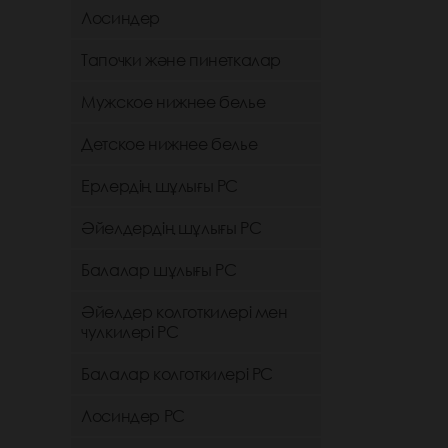
Лосиндер
Тапочки және пинеткалар
Мужское нижнее белье
Детское нижнее белье
Ерлердің шұлығы РС
Әйелдердің шұлығы РС
Балалар шұлығы РС
Әйелдер колготкилері мен
чулкилері РС
Балалар колготкилері РС
Лосиндер РС