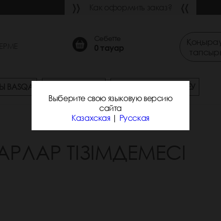
Как оформить заказ?
Себетте
Қоңырау
ЕРМЕ
0
тауар
тапсыр
Ы BASQA
СҰРАҚ-ЖАУАП
ЖЕТКІЗУ ЖӘНЕ ТӨЛЕУ
Выберите свою языковую версию
сайта
Казахская
|
Русская
АРЛАР ТІЗІМДЕМЕСІ