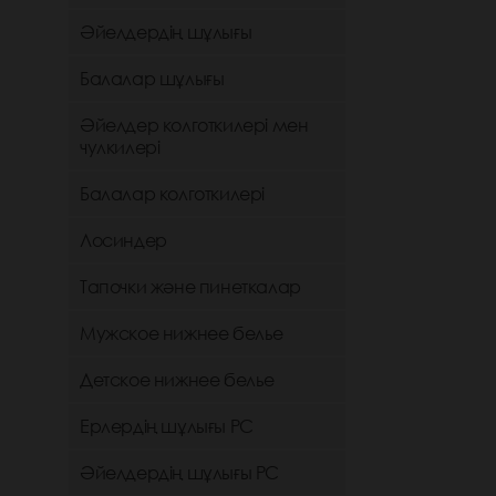
Әйелдердің шұлығы
Балалар шұлығы
Әйелдер колготкилері мен
чулкилері
Балалар колготкилері
Лосиндер
Тапочки және пинеткалар
Мужское нижнее белье
Детское нижнее белье
Ерлердің шұлығы РС
Әйелдердің шұлығы РС