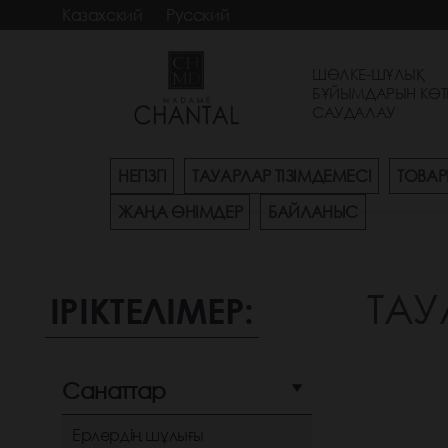
Казахский
Русский
ШӨЛКЕ-ШҰЛЫҚ
БҰЙЫМДАРЫН КӨТ
САУДАЛАУ
НЕГІЗГІ
ТАУАРЛАР ТІЗІМДЕМЕСІ
ТОВАР
ЖАҢА ӨНІМДЕР
БАЙЛАНЫС
ТАУ
ІРІКТЕЛІМЕР:
Санаттар
Ерлердің шұлығы