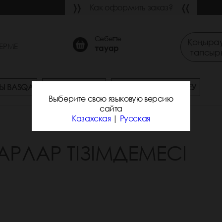
Как оформить заказ?
Себетте
Қоңырау
ЕРМЕ
тауар
тапсыр
Ы BASQA
СҰРАҚ-ЖАУАП
ЖЕТКІЗУ ЖӘНЕ ТӨЛЕУ
Выберите свою языковую версию
сайта
Казахская
|
Русская
АРЛАР ТІЗІМДЕМЕСІ