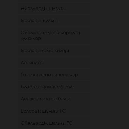
Әйелдердің шұлығы
Балалар шұлығы
Әйелдер колготкилері мен
чулкилері
Балалар колготкилері
Лосиндер
Тапочки және пинеткалар
Мужское нижнее белье
Детское нижнее белье
Ерлердің шұлығы РС
Әйелдердің шұлығы РС