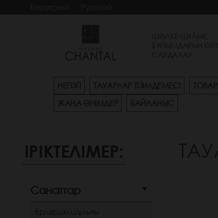
Казахский
Русский
ШӨЛКЕ-ШҰЛЫҚ
БҰЙЫМДАРЫН КӨТ
САУДАЛАУ
НЕГІЗГІ
ТАУАРЛАР ТІЗІМДЕМЕСІ
ТОВАР
ЖАҢА ӨНІМДЕР
БАЙЛАНЫС
ТАУ
ІРІКТЕЛІМЕР:
Санаттар
Ерлердің шұлығы