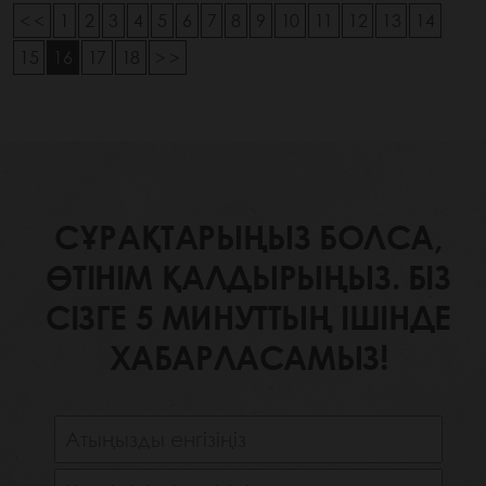
< <
1
2
3
4
5
6
7
8
9
10
11
12
13
14
15
16
17
18
> >
СҰРАҚТАРЫҢЫЗ БОЛСА,
ӨТІНІМ ҚАЛДЫРЫҢЫЗ. БІЗ
СІЗГЕ 5 МИНУТТЫҢ ІШІНДЕ
ХАБАРЛАСАМЫЗ!