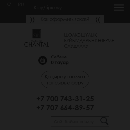
KZ
RU
Кіру/Тіркелу
Как оформить заказ?
ШӨЛКЕ-ШҰЛЫҚ
БҰЙЫМДАРЫН КӨТЕРМЕ
САУДАЛАУ
Себетте
0
тауар
Қоңырау шалуға
тапсырыс беру
+7 700 743-31-25
+7 707 664-89-57