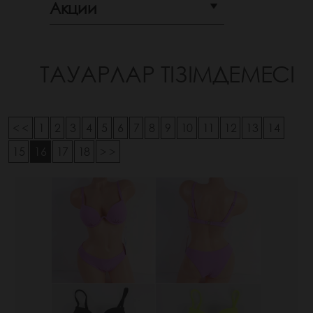
Акции
ТАУАРЛАР ТІЗІМДЕМЕСІ
< <
1
2
3
4
5
6
7
8
9
10
11
12
13
14
15
16
17
18
> >