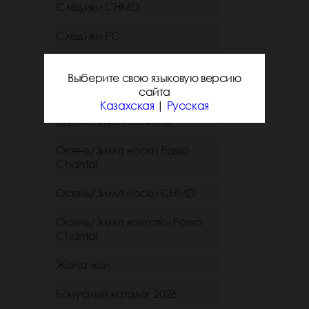
Следики CHMD
Следики РС
Короткие и средние
Выберите свою языковую версию
однотонные носки chmd
сайта
Казахская
|
Русская
Короткие и средние
однотонные носки PC
Осень/Зима носки Passo
Chantal
Осень/Зима носки CHMD
Осень/Зима колготки Passo
Chantal
Жаңа жыл
Бонусный каталог 2026