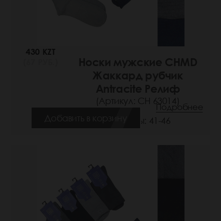
430 KZT
Носки мужские CHMD
(67 РУБ.)
Жаккард рубчик
Antracite Релиф
(Артикул: СН 63014)
Подробнее
Добавить в корзину
Размеры: 41-46