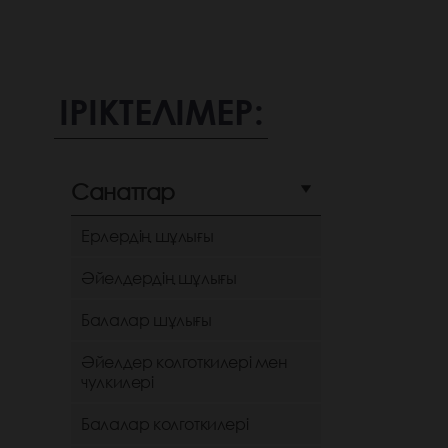
ІРІКТЕЛІМЕР:
Санаттар
Ерлердің шұлығы
Әйелдердің шұлығы
Балалар шұлығы
Әйелдер колготкилері мен
чулкилері
Балалар колготкилері