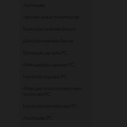
Лосиндер
Тапочки және пинеткалар
Мужское нижнее белье
Детское нижнее белье
Ерлердің шұлығы РС
Әйелдердің шұлығы РС
Балалар шұлығы РС
Әйелдер колготкилері мен
чулкилері РС
Балалар колготкилері РС
Лосиндер РС