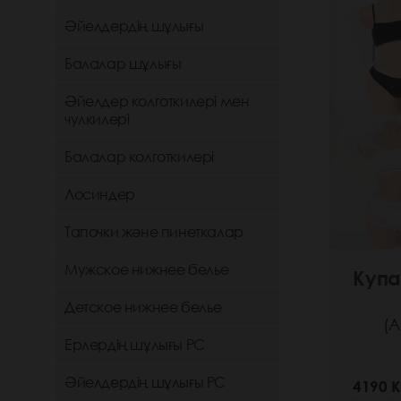
Әйелдердің шұлығы
Балалар шұлығы
Әйелдер колготкилері мен
чулкилері
Балалар колготкилері
Лосиндер
Тапочки және пинеткалар
Мужское нижнее белье
Купа
Детское нижнее белье
(А
Ерлердің шұлығы РС
Әйелдердің шұлығы РС
4190 K