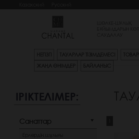
Казахский
Русский
ШӨЛКЕ-ШҰЛЫҚ
БҰЙЫМДАРЫН КӨТ
САУДАЛАУ
НЕГІЗГІ
ТАУАРЛАР ТІЗІМДЕМЕСІ
ТОВАР
ЖАҢА ӨНІМДЕР
БАЙЛАНЫС
ТАУ
ІРІКТЕЛІМЕР:
Санаттар
1
Ерлердің шұлығы