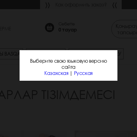
Как оформить заказ?
Себетте
Қоңырау
ЕРМЕ
0
тауар
тапсыр
Ы BASQA
СҰРАҚ-ЖАУАП
ЖЕТКІЗУ ЖӘНЕ ТӨЛЕУ
Выберите свою языковую версию
сайта
Казахская
|
Русская
АРЛАР ТІЗІМДЕМЕСІ