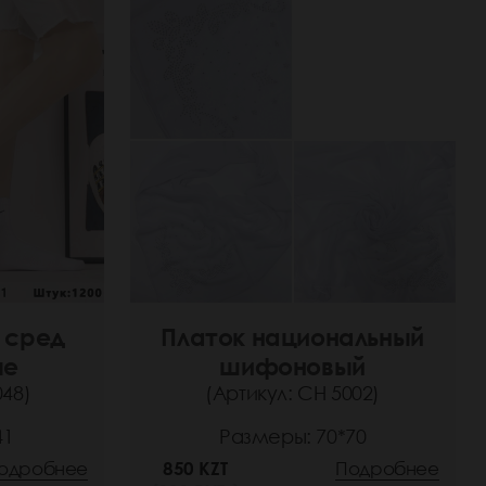
 сред
Платок национальный
ые
шифоновый
048)
(Артикул: СН 5002)
41
Размеры: 70*70
одробнее
850 KZT
Подробнее