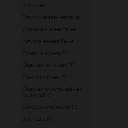
Лосиндер
Тапочки және пинеткалар
Мужское нижнее белье
Детское нижнее белье
Ерлердің шұлығы РС
Әйелдердің шұлығы РС
Балалар шұлығы РС
Әйелдер колготкилері мен
чулкилері РС
Балалар колготкилері РС
Лосиндер РС