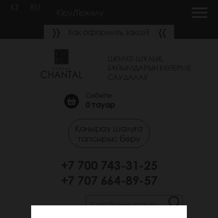
KZ
RU
Кіру/Тіркелу
Как оформить заказ?
ШӨЛКЕ-ШҰЛЫҚ
БҰЙЫМДАРЫН КӨТЕРМЕ
САУДАЛАУ
Себетте
0
тауар
Қоңырау шалуға
тапсырыс беру
+7 700 743-31-25
+7 707 664-89-57