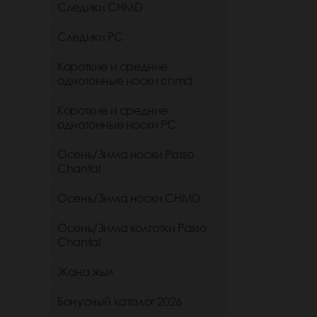
Следики CHMD
Следики РС
Короткие и средние
однотонные носки chmd
Короткие и средние
однотонные носки PC
Осень/Зима носки Passo
Chantal
Осень/Зима носки CHMD
Осень/Зима колготки Passo
Chantal
Жаңа жыл
Бонусный каталог 2026