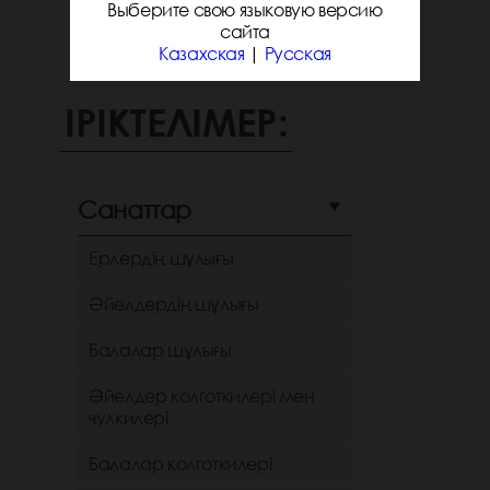
Выберите свою языковую версию
сайта
Казахская
|
Русская
ІРІКТЕЛІМЕР:
Санаттар
Ерлердің шұлығы
Әйелдердің шұлығы
Балалар шұлығы
Әйелдер колготкилері мен
чулкилері
Балалар колготкилері