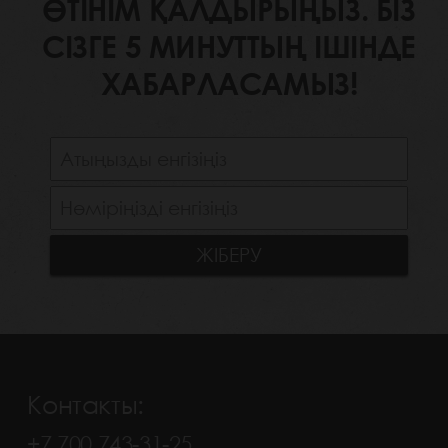
ӨТІНІМ ҚАЛДЫРЫҢЫЗ. БІЗ
СІЗГЕ 5 МИНУТТЫҢ ІШІНДЕ
ХАБАРЛАСАМЫЗ!
Контакты:
+7 700 743-31-25