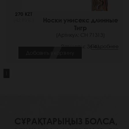
270 KZT
Носки унисекс длинные
(42 РУБ.)
Тигр
(Артикул: СН 71313)
Размеры: 36-41
Подробнее
Добавить в корзину
1
СҰРАҚТАРЫҢЫЗ БОЛСА,