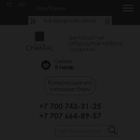
KZ
RU
Кіру/Тіркелу
Как оформить заказ?
ШӨЛКЕ-ШҰЛЫҚ
БҰЙЫМДАРЫН КӨТЕРМЕ
САУДАЛАУ
Себетте
0
тауар
Қоңырау шалуға
тапсырыс беру
+7 700 743-31-25
+7 707 664-89-57