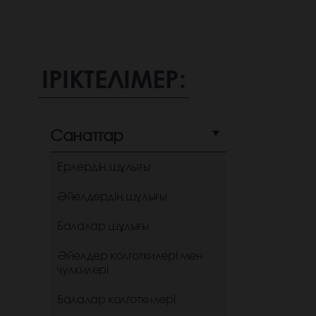
ІРІКТЕЛІМЕР:
Санаттар
Ерлердің шұлығы
Әйелдердің шұлығы
Балалар шұлығы
Әйелдер колготкилері мен
чулкилері
Балалар колготкилері