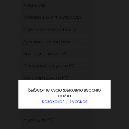
Лосиндер
Тапочки және пинеткалар
Мужское нижнее белье
Детское нижнее белье
Ерлердің шұлығы РС
Әйелдердің шұлығы РС
Балалар шұлығы РС
Әйелдер колготкилері мен
Выберите свою языковую версию
чулкилері РС
сайта
Казахская
|
Русская
Балалар колготкилері РС
Лосиндер РС