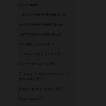
Лосиндер
Тапочки және пинеткалар
Мужское нижнее белье
Детское нижнее белье
Ерлердің шұлығы РС
Әйелдердің шұлығы РС
Балалар шұлығы РС
Әйелдер колготкилері мен
чулкилері РС
Балалар колготкилері РС
Лосиндер РС