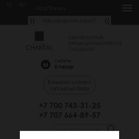
KZ
RU
Кіру/Тіркелу
Как оформить заказ?
ШӨЛКЕ-ШҰЛЫҚ
БҰЙЫМДАРЫН КӨТЕРМЕ
САУДАЛАУ
Себетте
0
тауар
Қоңырау шалуға
тапсырыс беру
+7 700 743-31-25
+7 707 664-89-57