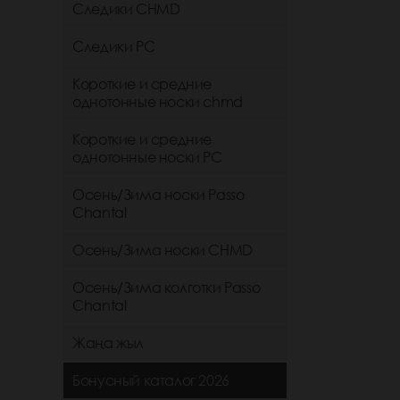
Следики CHMD
Следики РС
Короткие и средние
однотонные носки chmd
Короткие и средние
однотонные носки PC
Осень/Зима носки Passo
Chantal
Осень/Зима носки CHMD
Осень/Зима колготки Passo
Chantal
Жаңа жыл
Бонусный каталог 2026