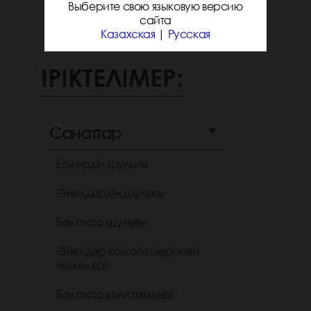
Выберите свою языковую версию
сайта
Казахская
|
Русская
ІРІКТЕЛІМЕР:
Санаттар
Ерлердің шұлығы
Әйелдердің шұлығы
Балалар шұлығы
Әйелдер колготкилері мен
чулкилері
Балалар колготкилері