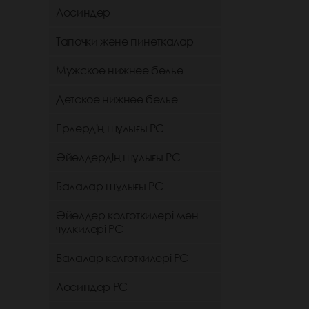
Лосиндер
Тапочки және пинеткалар
Мужское нижнее белье
Детское нижнее белье
Ерлердің шұлығы РС
Әйелдердің шұлығы РС
Балалар шұлығы РС
Әйелдер колготкилері мен
чулкилері РС
Балалар колготкилері РС
Лосиндер РС