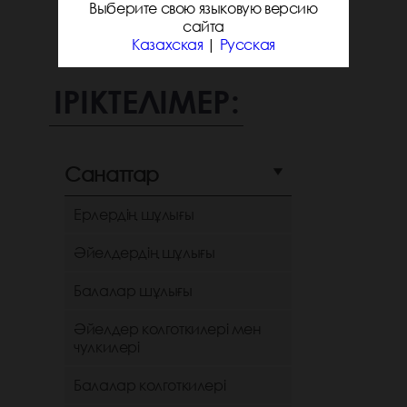
Выберите свою языковую версию
сайта
Казахская
|
Русская
ІРІКТЕЛІМЕР:
Санаттар
Ерлердің шұлығы
Әйелдердің шұлығы
Балалар шұлығы
Әйелдер колготкилері мен
чулкилері
Балалар колготкилері