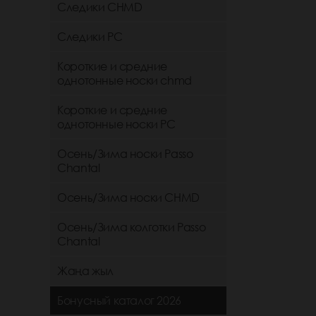
Следики CHMD
Следики РС
Короткие и средние
однотонные носки chmd
Короткие и средние
однотонные носки PC
Осень/Зима носки Passo
Chantal
Осень/Зима носки CHMD
Осень/Зима колготки Passo
Chantal
Жаңа жыл
Бонусный каталог 2026