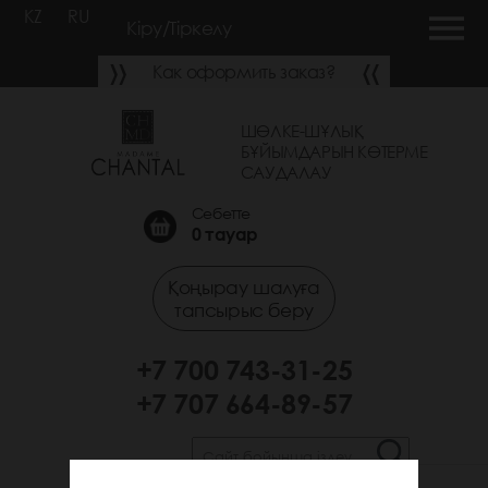
KZ
RU
Кіру/Тіркелу
Как оформить заказ?
ШӨЛКЕ-ШҰЛЫҚ
БҰЙЫМДАРЫН КӨТЕРМЕ
САУДАЛАУ
Себетте
0
тауар
Қоңырау шалуға
тапсырыс беру
+7 700 743-31-25
+7 707 664-89-57