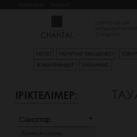
Казахский
Русский
ШӨЛКЕ-ШҰЛЫҚ
БҰЙЫМДАРЫН КӨТ
САУДАЛАУ
НЕГІЗГІ
ТАУАРЛАР ТІЗІМДЕМЕСІ
ТОВАР
ЖАҢА ӨНІМДЕР
БАЙЛАНЫС
ТАУ
ІРІКТЕЛІМЕР:
Санаттар
Ерлердің шұлығы