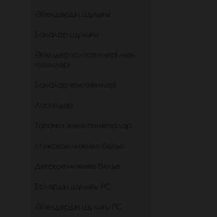
Әйелдердің шұлығы
Балалар шұлығы
Әйелдер колготкилері мен
чулкилері
Балалар колготкилері
Лосиндер
Тапочки және пинеткалар
Мужское нижнее белье
Детское нижнее белье
Ерлердің шұлығы РС
Әйелдердің шұлығы РС