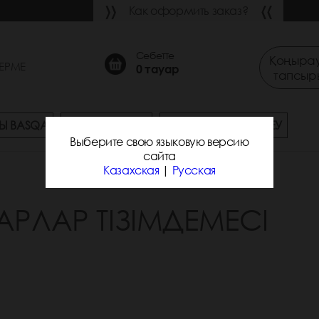
Как оформить заказ?
Себетте
Қоңырау
ЕРМЕ
0
тауар
тапсыр
Ы BASQA
СҰРАҚ-ЖАУАП
ЖЕТКІЗУ ЖӘНЕ ТӨЛЕУ
Выберите свою языковую версию
сайта
Казахская
|
Русская
АРЛАР ТІЗІМДЕМЕСІ