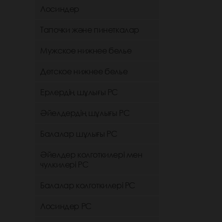
Лосиндер
Тапочки және пинеткалар
Мужское нижнее белье
Детское нижнее белье
Ерлердің шұлығы РС
Әйелдердің шұлығы РС
Балалар шұлығы РС
Әйелдер колготкилері мен
чулкилері РС
Балалар колготкилері РС
Лосиндер РС