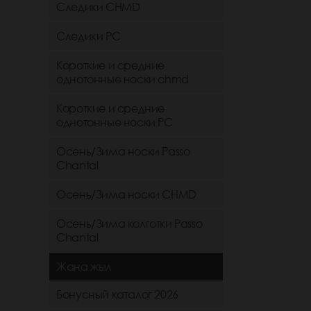
Следики CHMD
Следики РС
Короткие и средние
однотонные носки chmd
Короткие и средние
однотонные носки PC
Осень/Зима носки Passo
Chantal
Осень/Зима носки CHMD
Осень/Зима колготки Passo
Chantal
Жаңа жыл
Бонусный каталог 2026