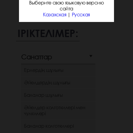
Выберите свою языковую версию
сайта
Казахская
|
Русская
ІРІКТЕЛІМЕР:
Санаттар
Ерлердің шұлығы
Әйелдердің шұлығы
Балалар шұлығы
Әйелдер колготкилері мен
чулкилері
Балалар колготкилері