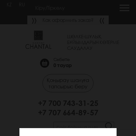
KZ
RU
Кіру/Тіркелу
Как оформить заказ?
ШӨЛКЕ-ШҰЛЫҚ
БҰЙЫМДАРЫН КӨТЕРМЕ
САУДАЛАУ
Себетте
0
тауар
Қоңырау шалуға
тапсырыс беру
+7 700 743-31-25
+7 707 664-89-57