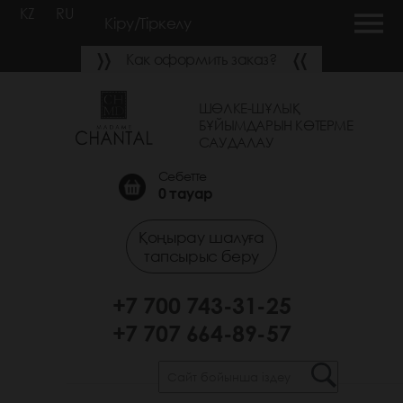
KZ
RU
Кіру/Тіркелу
Как оформить заказ?
ШӨЛКЕ-ШҰЛЫҚ
БҰЙЫМДАРЫН КӨТЕРМЕ
САУДАЛАУ
Себетте
0
тауар
Қоңырау шалуға
тапсырыс беру
+7 700 743-31-25
+7 707 664-89-57