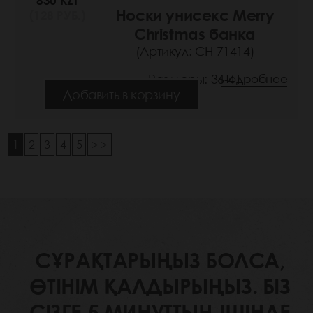
830 KZT
Носки унисекс Merry
(128 РУБ.)
Christmas банка
(Артикул: СН 71414)
Размеры: 36-41
Подробнее
Добавить в корзину
1
2
3
4
5
> >
СҰРАҚТАРЫҢЫЗ БОЛСА,
ӨТІНІМ ҚАЛДЫРЫҢЫЗ. БІЗ
СІЗГЕ 5 МИНУТТЫҢ ІШІНДЕ