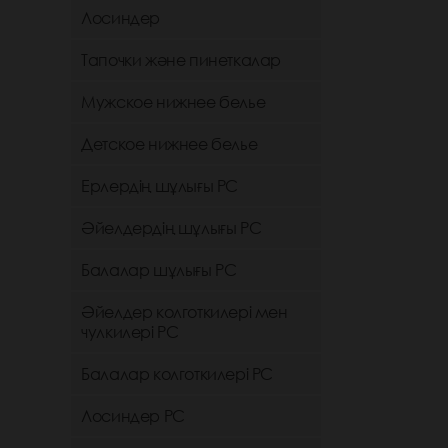
Лосиндер
Тапочки және пинеткалар
Мужское нижнее белье
Детское нижнее белье
Ерлердің шұлығы РС
Әйелдердің шұлығы РС
Балалар шұлығы РС
Әйелдер колготкилері мен
чулкилері РС
Балалар колготкилері РС
Лосиндер РС