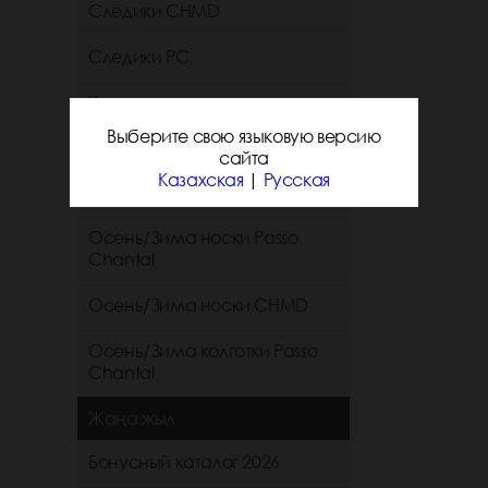
Следики CHMD
Следики РС
Короткие и средние
однотонные носки chmd
Выберите свою языковую версию
сайта
Короткие и средние
Казахская
|
Русская
однотонные носки PC
Осень/Зима носки Passo
Chantal
Осень/Зима носки CHMD
Осень/Зима колготки Passo
Chantal
Жаңа жыл
Бонусный каталог 2026