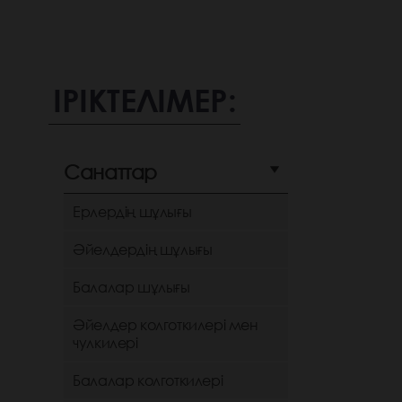
ІРІКТЕЛІМЕР:
Санаттар
Ерлердің шұлығы
Әйелдердің шұлығы
Балалар шұлығы
Әйелдер колготкилері мен
чулкилері
Балалар колготкилері