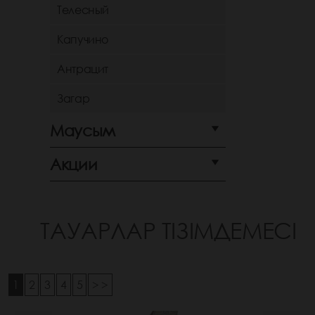
Телесный
Капучино
Антрацит
Загар
Маусым
Акции
ТАУАРЛАР ТІЗІМДЕМЕСІ
1
2
3
4
5
> >