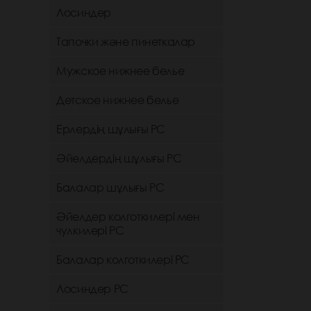
Лосиндер
Тапочки және пинеткалар
Мужское нижнее белье
Детское нижнее белье
Ерлердің шұлығы РС
Әйелдердің шұлығы РС
Балалар шұлығы РС
Әйелдер колготкилері мен
чулкилері РС
Балалар колготкилері РС
Лосиндер РС