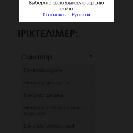
Выберите свою языковую версию
сайта
Казахская
|
Русская
ІРІКТЕЛІМЕР:
Санаттар
Ерлердің шұлығы
Әйелдердің шұлығы
Балалар шұлығы
Әйелдер колготкилері мен
чулкилері
Балалар колготкилері