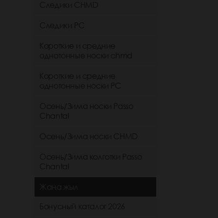
Следики CHMD
Следики РС
Короткие и средние
однотонные носки chmd
Короткие и средние
однотонные носки PC
Осень/Зима носки Passo
Chantal
Осень/Зима носки CHMD
Осень/Зима колготки Passo
Chantal
Жаңа жыл
Бонусный каталог 2026