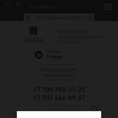
KZ
RU
Кіру/Тіркелу
Как оформить заказ?
ШӨЛКЕ-ШҰЛЫҚ
БҰЙЫМДАРЫН КӨТЕРМЕ
САУДАЛАУ
Себетте
0
тауар
Қоңырау шалуға
тапсырыс беру
+7 700 743-31-25
+7 707 664-89-57