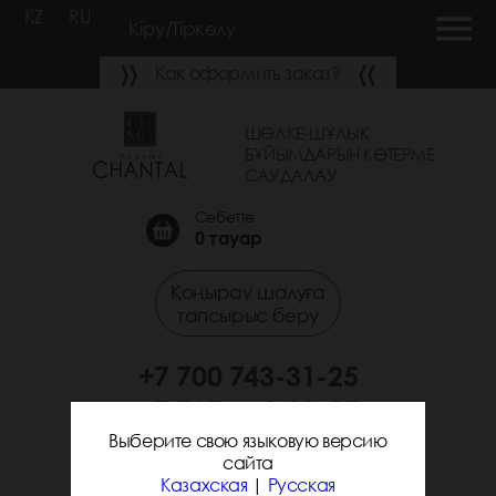
KZ
RU
Кіру/Тіркелу
Как оформить заказ?
ШӨЛКЕ-ШҰЛЫҚ
БҰЙЫМДАРЫН КӨТЕРМЕ
САУДАЛАУ
Себетте
0
тауар
Қоңырау шалуға
тапсырыс беру
+7 700 743-31-25
+7 707 664-89-57
Выберите свою языковую версию
сайта
Казахская
|
Русская