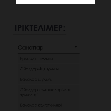
ІРІКТЕЛІМЕР:
Санаттар
Ерлердің шұлығы
Әйелдердің шұлығы
Балалар шұлығы
Әйелдер колготкилері мен
чулкилері
Балалар колготкилері