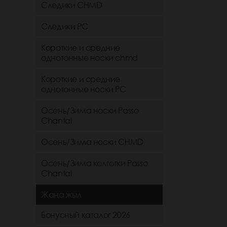
Следики CHMD
Следики РС
Короткие и средние
однотонные носки chmd
Короткие и средние
однотонные носки PC
Осень/Зима носки Passo
Chantal
Осень/Зима носки CHMD
Осень/Зима колготки Passo
Chantal
Жаңа жыл
Бонусный каталог 2026