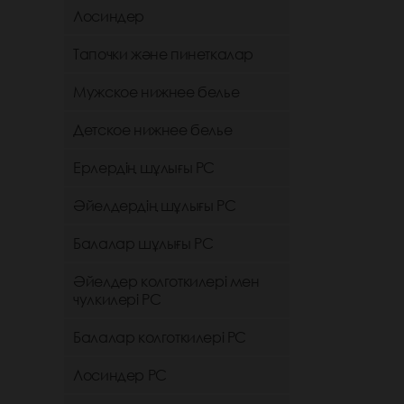
Лосиндер
Тапочки және пинеткалар
Мужское нижнее белье
Детское нижнее белье
Ерлердің шұлығы РС
Әйелдердің шұлығы РС
Балалар шұлығы РС
Әйелдер колготкилері мен
чулкилері РС
Балалар колготкилері РС
Лосиндер РС