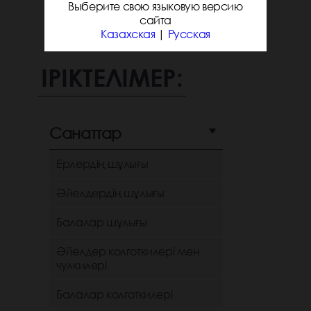
Выберите свою языковую версию
сайта
Казахская
|
Русская
ІРІКТЕЛІМЕР:
Санаттар
Ерлердің шұлығы
Әйелдердің шұлығы
Балалар шұлығы
Әйелдер колготкилері мен
чулкилері
Балалар колготкилері