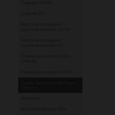
Следики CHMD
Следики РС
Короткие и средние
однотонные носки chmd
Короткие и средние
однотонные носки PC
Осень/Зима носки Passo
Chantal
Осень/Зима носки CHMD
Осень/Зима колготки Passo
Chantal
Жаңа жыл
Бонусный каталог 2026