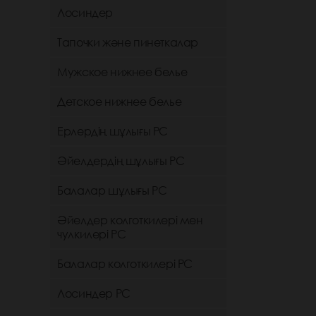
Лосиндер
Тапочки және пинеткалар
Мужское нижнее белье
Детское нижнее белье
Ерлердің шұлығы РС
Әйелдердің шұлығы РС
Балалар шұлығы РС
Әйелдер колготкилері мен
чулкилері РС
Балалар колготкилері РС
Лосиндер РС