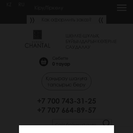
KZ
RU
Кіру/Тіркелу
Как оформить заказ?
ШӨЛКЕ-ШҰЛЫҚ
БҰЙЫМДАРЫН КӨТЕРМЕ
САУДАЛАУ
Себетте
0
тауар
Қоңырау шалуға
тапсырыс беру
+7 700 743-31-25
+7 707 664-89-57