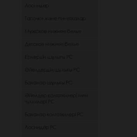
Лосиндер
Тапочки және пинеткалар
Мужское нижнее белье
Детское нижнее белье
Ерлердің шұлығы РС
Әйелдердің шұлығы РС
Балалар шұлығы РС
Әйелдер колготкилері мен
чулкилері РС
Балалар колготкилері РС
Лосиндер РС