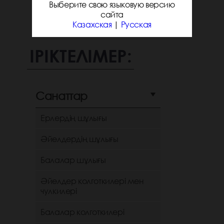
Выберите свою языковую версию
сайта
Казахская
|
Русская
ІРІКТЕЛІМЕР:
Санаттар
Ерлердің шұлығы
Әйелдердің шұлығы
Балалар шұлығы
Әйелдер колготкилері мен
чулкилері
Балалар колготкилері