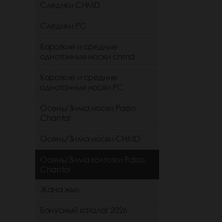
Следики CHMD
Следики РС
Короткие и средние
однотонные носки chmd
Короткие и средние
однотонные носки PC
Осень/Зима носки Passo
Chantal
Осень/Зима носки CHMD
Осень/Зима колготки Passo
Chantal
Жаңа жыл
Бонусный каталог 2026