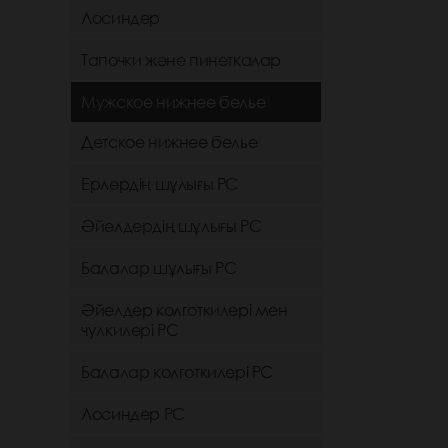
Лосиндер
Тапочки және пинеткалар
Мужское нижнее белье
Детское нижнее белье
Ерлердің шұлығы РС
Әйелдердің шұлығы РС
Балалар шұлығы РС
Әйелдер колготкилері мен
чулкилері РС
Балалар колготкилері РС
Лосиндер РС