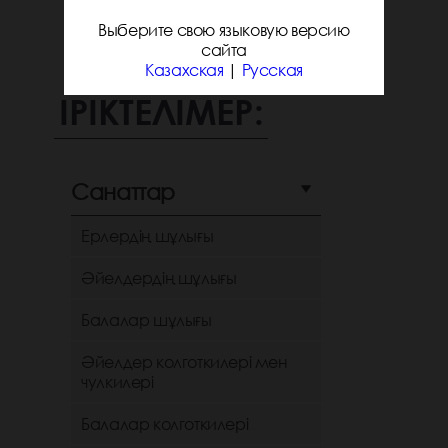
Выберите свою языковую версию
сайта
Казахская
|
Русская
ІРІКТЕЛІМЕР:
Санаттар
Ерлердің шұлығы
Әйелдердің шұлығы
Балалар шұлығы
Әйелдер колготкилері мен
чулкилері
Балалар колготкилері