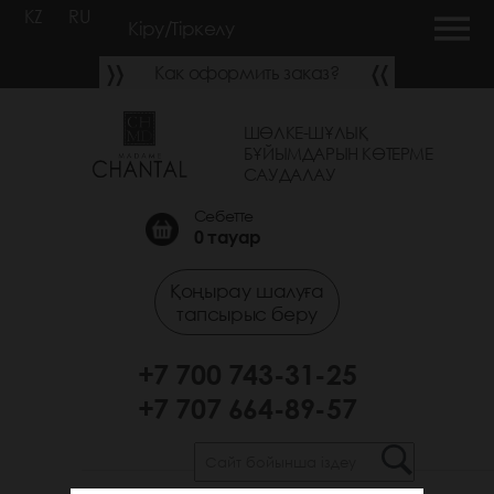
KZ
RU
Кіру/Тіркелу
Как оформить заказ?
ШӨЛКЕ-ШҰЛЫҚ
БҰЙЫМДАРЫН КӨТЕРМЕ
САУДАЛАУ
Себетте
0
тауар
Қоңырау шалуға
тапсырыс беру
+7 700 743-31-25
+7 707 664-89-57