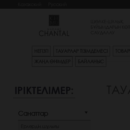
Казахский
Русский
ШӨЛКЕ-ШҰЛЫҚ
БҰЙЫМДАРЫН КӨТ
САУДАЛАУ
НЕГІЗГІ
ТАУАРЛАР ТІЗІМДЕМЕСІ
ТОВАР
ЖАҢА ӨНІМДЕР
БАЙЛАНЫС
ТАУ
ІРІКТЕЛІМЕР:
Санаттар
Ерлердің шұлығы