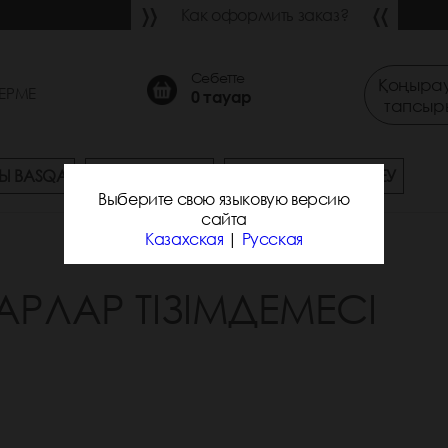
Как оформить заказ?
Себетте
Қоңырау
ЕРМЕ
0
тауар
тапсыр
Ы BASQA
СҰРАҚ-ЖАУАП
ЖЕТКІЗУ ЖӘНЕ ТӨЛЕУ
Выберите свою языковую версию
сайта
Казахская
|
Русская
АРЛАР ТІЗІМДЕМЕСІ