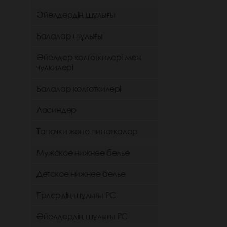
Әйелдердің шұлығы
Балалар шұлығы
Әйелдер колготкилері мен
чулкилері
Балалар колготкилері
Лосиндер
Тапочки және пинеткалар
Мужское нижнее белье
Детское нижнее белье
Ерлердің шұлығы РС
Әйелдердің шұлығы РС