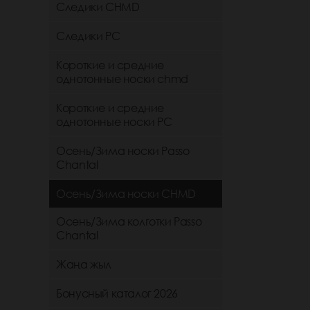
Следики CHMD
Следики РС
Короткие и средние
однотонные носки chmd
Короткие и средние
однотонные носки PC
Осень/Зима носки Passo
Chantal
Осень/Зима носки CHMD
Осень/Зима колготки Passo
Chantal
Жаңа жыл
Бонусный каталог 2026