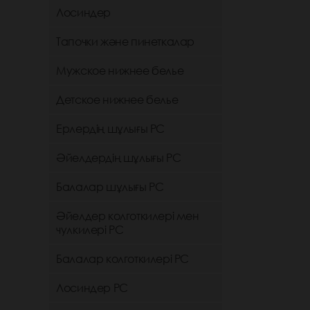
Лосиндер
Тапочки және пинеткалар
Мужское нижнее белье
Детское нижнее белье
Ерлердің шұлығы РС
Әйелдердің шұлығы РС
Балалар шұлығы РС
Әйелдер колготкилері мен
чулкилері РС
Балалар колготкилері РС
Лосиндер РС