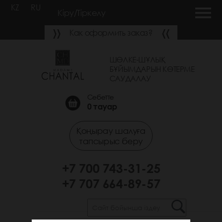
KZ
RU
Кіру/Тіркелу
Как оформить заказ?
ШӨЛКЕ-ШҰЛЫҚ
БҰЙЫМДАРЫН КӨТЕРМЕ
САУДАЛАУ
Себетте
0
тауар
Қоңырау шалуға
тапсырыс беру
+7 700 743-31-25
+7 707 664-89-57