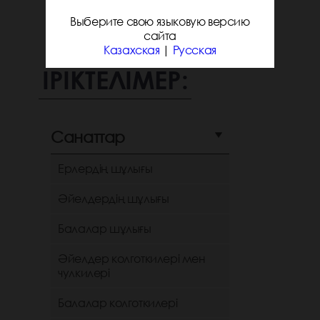
Выберите свою языковую версию
сайта
Казахская
|
Русская
ІРІКТЕЛІМЕР:
Санаттар
Ерлердің шұлығы
Әйелдердің шұлығы
Балалар шұлығы
Әйелдер колготкилері мен
чулкилері
Балалар колготкилері