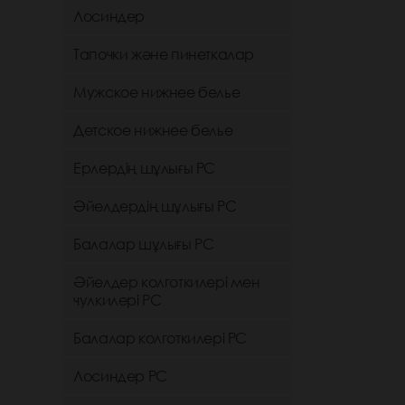
Лосиндер
Тапочки және пинеткалар
Мужское нижнее белье
Детское нижнее белье
Ерлердің шұлығы РС
Әйелдердің шұлығы РС
Балалар шұлығы РС
Әйелдер колготкилері мен
чулкилері РС
Балалар колготкилері РС
Лосиндер РС