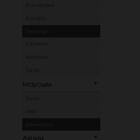
Фиолетовый
Ассорти
Телесный
Капучино
Антрацит
Загар
Маусым
Зима
Лето
Демисезон
Акции