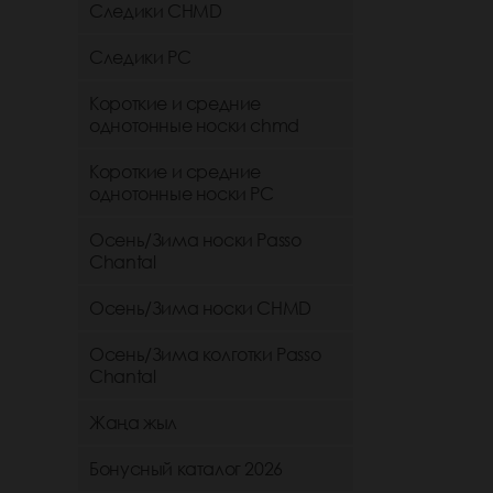
Следики CHMD
Следики РС
Короткие и средние
однотонные носки chmd
Короткие и средние
однотонные носки PC
Осень/Зима носки Passo
Chantal
Осень/Зима носки CHMD
Осень/Зима колготки Passo
Chantal
Жаңа жыл
Бонусный каталог 2026