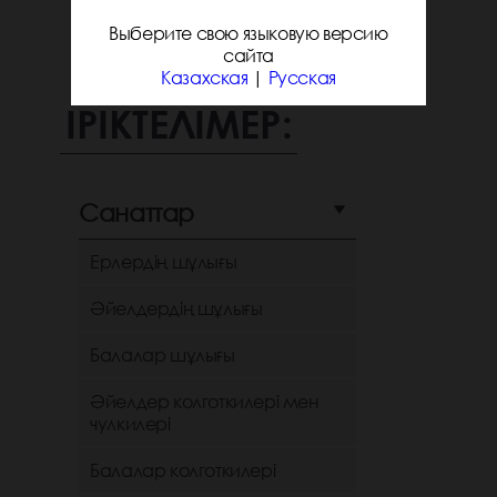
Выберите свою языковую версию
сайта
Казахская
|
Русская
ІРІКТЕЛІМЕР:
Санаттар
Ерлердің шұлығы
Әйелдердің шұлығы
Балалар шұлығы
Әйелдер колготкилері мен
чулкилері
Балалар колготкилері