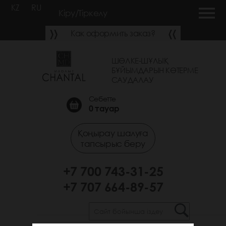
KZ
RU
Кіру/Тіркелу
Как оформить заказ?
ШӨЛКЕ-ШҰЛЫҚ
БҰЙЫМДАРЫН КӨТЕРМЕ
САУДАЛАУ
Себетте
0
тауар
Қоңырау шалуға
тапсырыс беру
+7 700 743-31-25
+7 707 664-89-57