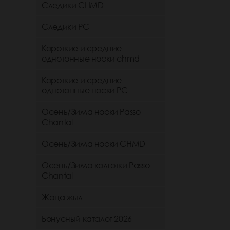
Следики CHMD
Следики РС
Короткие и средние
однотонные носки chmd
Короткие и средние
однотонные носки PC
Осень/Зима носки Passo
Chantal
Осень/Зима носки CHMD
Осень/Зима колготки Passo
Chantal
Жаңа жыл
Бонусный каталог 2026