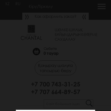
KZ
RU
Кіру/Тіркелу
Как оформить заказ?
ШӨЛКЕ-ШҰЛЫҚ
БҰЙЫМДАРЫН КӨТЕРМЕ
САУДАЛАУ
Себетте
0
тауар
Қоңырау шалуға
тапсырыс беру
+7 700 743-31-25
+7 707 664-89-57