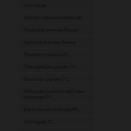
Лосиндер
Тапочки және пинеткалар
Мужское нижнее белье
Детское нижнее белье
Ерлердің шұлығы РС
Әйелдердің шұлығы РС
Балалар шұлығы РС
Әйелдер колготкилері мен
чулкилері РС
Балалар колготкилері РС
Лосиндер РС