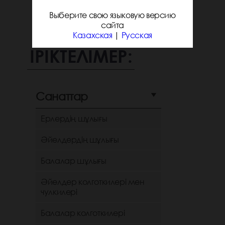
Выберите свою языковую версию
сайта
Казахская
|
Русская
ІРІКТЕЛІМЕР:
Санаттар
Ерлердің шұлығы
Әйелдердің шұлығы
Балалар шұлығы
Әйелдер колготкилері мен
чулкилері
Балалар колготкилері