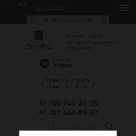
KZ
RU
Кіру/Тіркелу
Как оформить заказ?
ШӨЛКЕ-ШҰЛЫҚ
БҰЙЫМДАРЫН КӨТЕРМЕ
САУДАЛАУ
Себетте
0
тауар
Қоңырау шалуға
тапсырыс беру
+7 700 743-31-25
+7 707 664-89-57