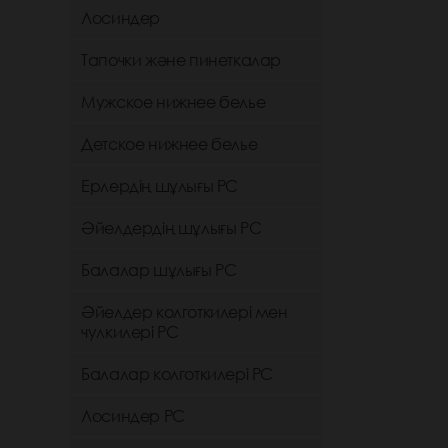
Лосиндер
Тапочки және пинеткалар
Мужское нижнее белье
Детское нижнее белье
Ерлердің шұлығы РС
Әйелдердің шұлығы РС
Балалар шұлығы РС
Әйелдер колготкилері мен
чулкилері РС
Балалар колготкилері РС
Лосиндер РС