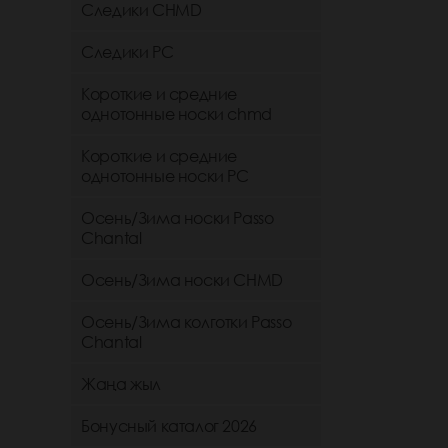
Следики CHMD
Следики РС
Короткие и средние
однотонные носки chmd
Короткие и средние
однотонные носки PC
Осень/Зима носки Passo
Chantal
Осень/Зима носки CHMD
Осень/Зима колготки Passo
Chantal
Жаңа жыл
Бонусный каталог 2026