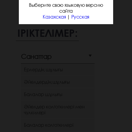
Выберите свою языковую версию
сайта
Казахская
|
Русская
ІРІКТЕЛІМЕР:
Санаттар
Ерлердің шұлығы
Әйелдердің шұлығы
Балалар шұлығы
Әйелдер колготкилері мен
чулкилері
Балалар колготкилері