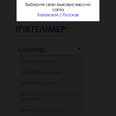
Выберите свою языковую версию
сайта
Казахская
|
Русская
ІРІКТЕЛІМЕР:
Санаттар
Ерлердің шұлығы
Әйелдердің шұлығы
Балалар шұлығы
Әйелдер колготкилері мен
чулкилері
Балалар колготкилері