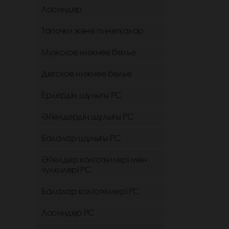
Лосиндер
Тапочки және пинеткалар
Мужское нижнее белье
Детское нижнее белье
Ерлердің шұлығы РС
Әйелдердің шұлығы РС
Балалар шұлығы РС
Әйелдер колготкилері мен
чулкилері РС
Балалар колготкилері РС
Лосиндер РС