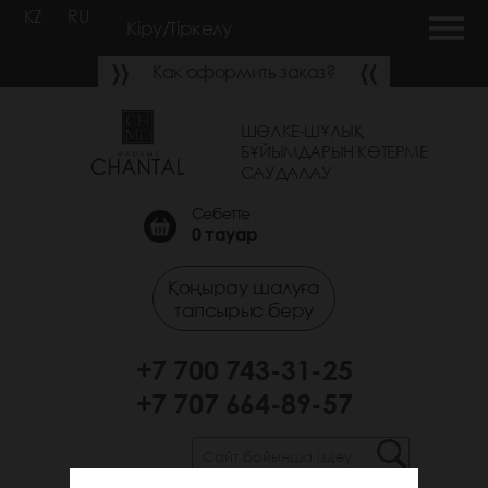
KZ
RU
Кіру/Тіркелу
Как оформить заказ?
ШӨЛКЕ-ШҰЛЫҚ
БҰЙЫМДАРЫН КӨТЕРМЕ
САУДАЛАУ
Себетте
0
тауар
Қоңырау шалуға
тапсырыс беру
+7 700 743-31-25
+7 707 664-89-57