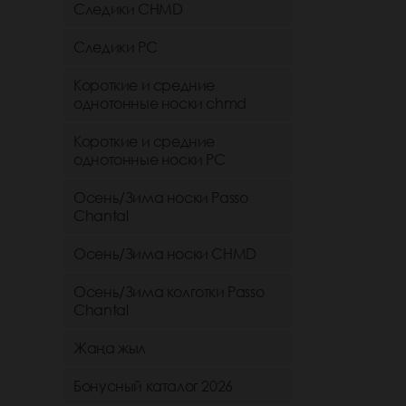
Следики CHMD
Следики РС
Короткие и средние
однотонные носки chmd
Короткие и средние
однотонные носки PC
Осень/Зима носки Passo
Chantal
Осень/Зима носки CHMD
Осень/Зима колготки Passo
Chantal
Жаңа жыл
Бонусный каталог 2026