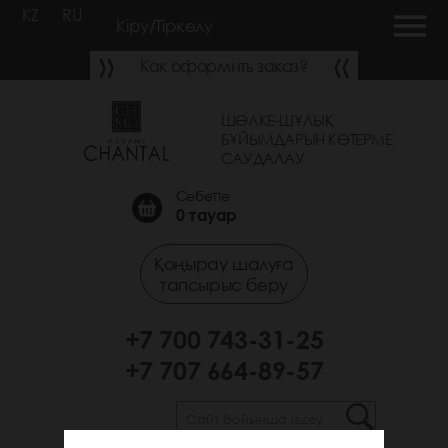
KZ
RU
Кіру/Тіркелу
Как оформить заказ?
ШӨЛКЕ-ШҰЛЫҚ
БҰЙЫМДАРЫН КӨТЕРМЕ
САУДАЛАУ
Себетте
0
тауар
Қоңырау шалуға
тапсырыс беру
+7 700 743-31-25
+7 707 664-89-57