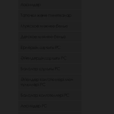
Лосиндер
Тапочки және пинеткалар
Мужское нижнее белье
Детское нижнее белье
Ерлердің шұлығы РС
Әйелдердің шұлығы РС
Балалар шұлығы РС
Әйелдер колготкилері мен
чулкилері РС
Балалар колготкилері РС
Лосиндер РС