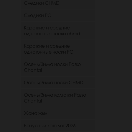
Следики CHMD
Следики РС
Короткие и средние
однотонные носки chmd
Короткие и средние
однотонные носки PC
Осень/Зима носки Passo
Chantal
Осень/Зима носки CHMD
Осень/Зима колготки Passo
Chantal
Жаңа жыл
Бонусный каталог 2026