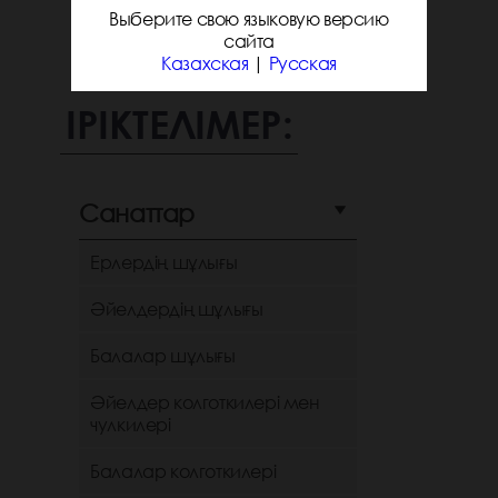
Выберите свою языковую версию
сайта
Казахская
|
Русская
ІРІКТЕЛІМЕР:
Санаттар
Ерлердің шұлығы
Әйелдердің шұлығы
Балалар шұлығы
Әйелдер колготкилері мен
чулкилері
Балалар колготкилері