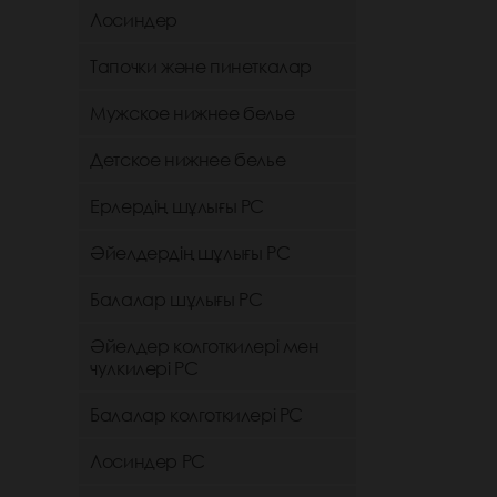
Лосиндер
Тапочки және пинеткалар
Мужское нижнее белье
Детское нижнее белье
Ерлердің шұлығы РС
Әйелдердің шұлығы РС
Балалар шұлығы РС
Әйелдер колготкилері мен
чулкилері РС
Балалар колготкилері РС
Лосиндер РС