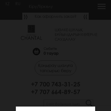
KZ
RU
Кіру/Тіркелу
Как оформить заказ?
ШӨЛКЕ-ШҰЛЫҚ
БҰЙЫМДАРЫН КӨТЕРМЕ
САУДАЛАУ
Себетте
0
тауар
Қоңырау шалуға
тапсырыс беру
+7 700 743-31-25
+7 707 664-89-57