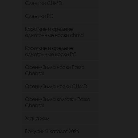
Следики CHMD
Следики РС
Короткие и средние
однотонные носки chmd
Короткие и средние
однотонные носки PC
Осень/Зима носки Passo
Chantal
Осень/Зима носки CHMD
Осень/Зима колготки Passo
Chantal
Жаңа жыл
Бонусный каталог 2026