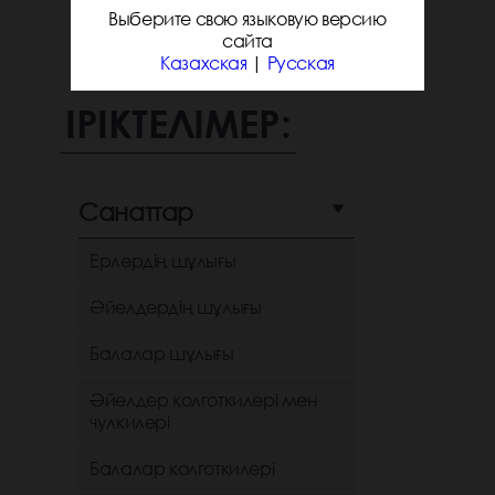
Выберите свою языковую версию
сайта
Казахская
|
Русская
ІРІКТЕЛІМЕР:
Санаттар
Ерлердің шұлығы
Әйелдердің шұлығы
Балалар шұлығы
Әйелдер колготкилері мен
чулкилері
Балалар колготкилері