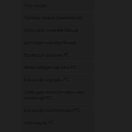
Лосиндер
Тапочки және пинеткалар
Мужское нижнее белье
Детское нижнее белье
Ерлердің шұлығы РС
Әйелдердің шұлығы РС
Балалар шұлығы РС
Әйелдер колготкилері мен
чулкилері РС
Балалар колготкилері РС
Лосиндер РС