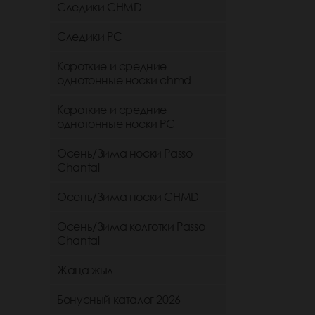
Следики CHMD
Следики РС
Короткие и средние
однотонные носки chmd
Короткие и средние
однотонные носки PC
Осень/Зима носки Passo
Chantal
Осень/Зима носки CHMD
Осень/Зима колготки Passo
Chantal
Жаңа жыл
Бонусный каталог 2026