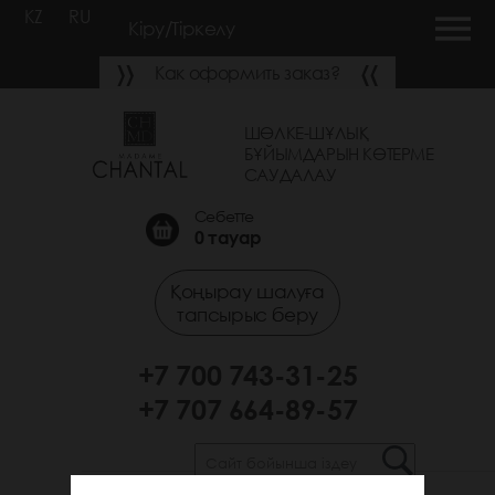
KZ
RU
Кіру/Тіркелу
Как оформить заказ?
ШӨЛКЕ-ШҰЛЫҚ
БҰЙЫМДАРЫН КӨТЕРМЕ
САУДАЛАУ
Себетте
0
тауар
Қоңырау шалуға
тапсырыс беру
+7 700 743-31-25
+7 707 664-89-57