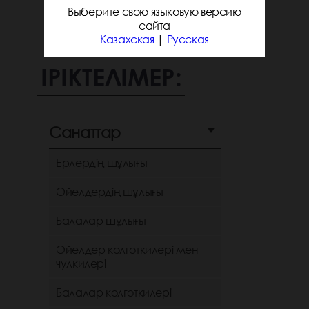
Выберите свою языковую версию
сайта
Казахская
|
Русская
ІРІКТЕЛІМЕР:
Санаттар
Ерлердің шұлығы
Әйелдердің шұлығы
Балалар шұлығы
Әйелдер колготкилері мен
чулкилері
Балалар колготкилері