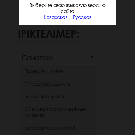
Выберите свою языковую версию
сайта
Казахская
|
Русская
ІРІКТЕЛІМЕР:
Санаттар
Ерлердің шұлығы
Әйелдердің шұлығы
Балалар шұлығы
Әйелдер колготкилері мен
чулкилері
Балалар колготкилері