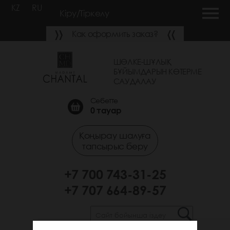
KZ
RU
Кіру/Тіркелу
Как оформить заказ?
ШӨЛКЕ-ШҰЛЫҚ
БҰЙЫМДАРЫН КӨТЕРМЕ
САУДАЛАУ
Себетте
0
тауар
Қоңырау шалуға
тапсырыс беру
+7 700 743-31-25
+7 707 664-89-57