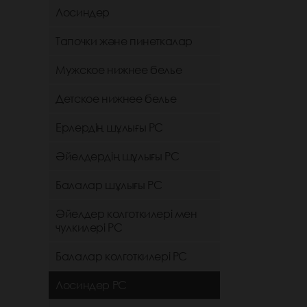
Лосиндер
Тапочки және пинеткалар
Мужское нижнее белье
Детское нижнее белье
Ерлердің шұлығы РС
Әйелдердің шұлығы РС
Балалар шұлығы РС
Әйелдер колготкилері мен
чулкилері РС
Балалар колготкилері РС
Лосиндер РС