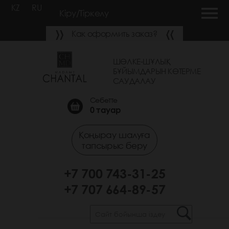
KZ
RU
Кіру/Тіркелу
Как оформить заказ?
ШӨЛКЕ-ШҰЛЫҚ
БҰЙЫМДАРЫН КӨТЕРМЕ
САУДАЛАУ
Себетте
0
тауар
Қоңырау шалуға
тапсырыс беру
+7 700 743-31-25
+7 707 664-89-57