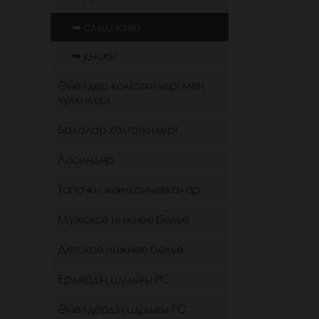
➥ следиктер
➥ қысқы
Әйелдер колготкилері мен
чулкилері
Балалар колготкилері
Лосиндер
Тапочки және пинеткалар
Мужское нижнее белье
Детское нижнее белье
Ерлердің шұлығы РС
Әйелдердің шұлығы РС