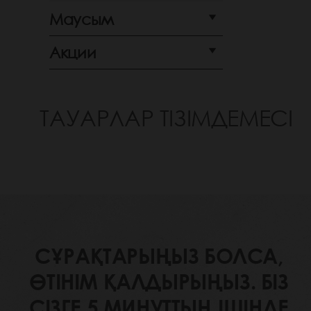
Маусым
Акции
ТАУАРЛАР ТІЗІМДЕМЕСІ
СҰРАҚТАРЫҢЫЗ БОЛСА,
ӨТІНІМ ҚАЛДЫРЫҢЫЗ. БІЗ
СІЗГЕ 5 МИНУТТЫҢ ІШІНДЕ