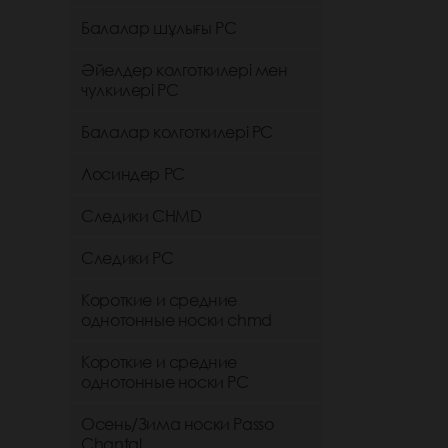
Балалар шұлығы РС
Әйелдер колготкилері мен
чулкилері РС
Балалар колготкилері РС
Лосиндер РС
Следики CHMD
Следики РС
Короткие и средние
однотонные носки chmd
Короткие и средние
однотонные носки PC
Осень/Зима носки Passo
Chantal