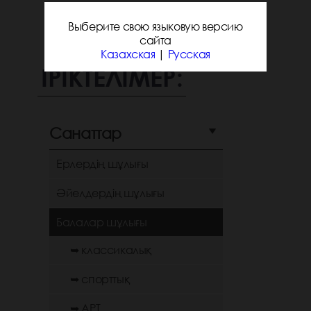
Выберите свою языковую версию
сайта
Казахская
|
Русская
ІРІКТЕЛІМЕР:
Санаттар
Ерлердің шұлығы
Әйелдердің шұлығы
Балалар шұлығы
➥ классикалық
➥ спорттық
➥ АРТ