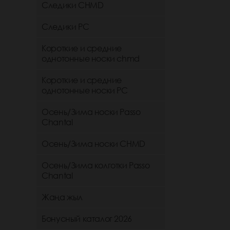
Следики CHMD
Следики РС
Короткие и средние
однотонные носки chmd
Короткие и средние
однотонные носки PC
Осень/Зима носки Passo
Chantal
Осень/Зима носки CHMD
Осень/Зима колготки Passo
Chantal
Жаңа жыл
Бонусный каталог 2026