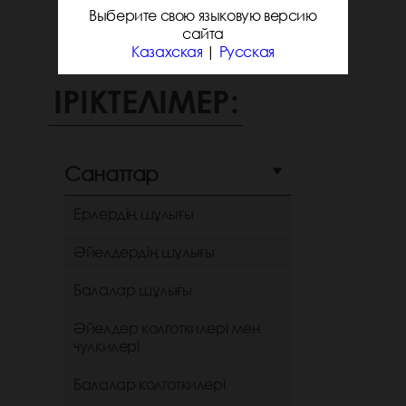
Выберите свою языковую версию
сайта
Казахская
|
Русская
ІРІКТЕЛІМЕР:
Санаттар
Ерлердің шұлығы
Әйелдердің шұлығы
Балалар шұлығы
Әйелдер колготкилері мен
чулкилері
Балалар колготкилері