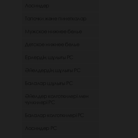
Лосиндер
Тапочки және пинеткалар
Мужское нижнее белье
Детское нижнее белье
Ерлердің шұлығы РС
Әйелдердің шұлығы РС
Балалар шұлығы РС
Әйелдер колготкилері мен
чулкилері РС
Балалар колготкилері РС
Лосиндер РС