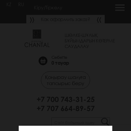
KZ
RU
Кіру/Тіркелу
Как оформить заказ?
ШӨЛКЕ-ШҰЛЫҚ
БҰЙЫМДАРЫН КӨТЕРМЕ
САУДАЛАУ
Себетте
0
тауар
Қоңырау шалуға
тапсырыс беру
+7 700 743-31-25
+7 707 664-89-57