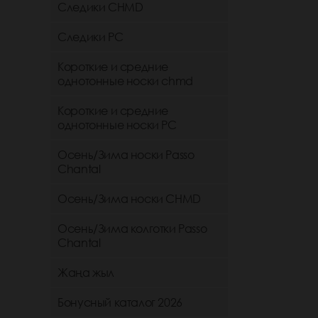
Следики CHMD
Следики РС
Короткие и средние
однотонные носки chmd
Короткие и средние
однотонные носки PC
Осень/Зима носки Passo
Chantal
Осень/Зима носки CHMD
Осень/Зима колготки Passo
Chantal
Жаңа жыл
Бонусный каталог 2026