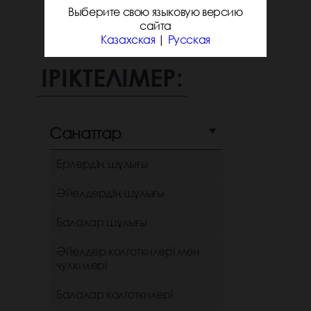
Выберите свою языковую версию
сайта
Казахская
|
Русская
ІРІКТЕЛІМЕР:
Санаттар
Ерлердің шұлығы
Әйелдердің шұлығы
Балалар шұлығы
Әйелдер колготкилері мен
чулкилері
Балалар колготкилері