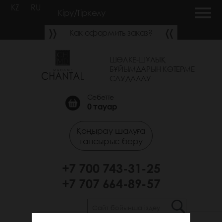
KZ
RU
Кіру/Тіркелу
Как оформить заказ?
ШӨЛКЕ-ШҰЛЫҚ
БҰЙЫМДАРЫН КӨТЕРМЕ
САУДАЛАУ
Себетте
0
тауар
Қоңырау шалуға
тапсырыс беру
+7 700 743-31-25
+7 707 664-89-57