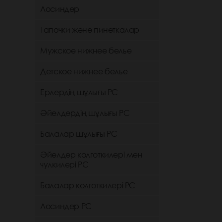
Лосиндер
Тапочки және пинеткалар
Мужское нижнее белье
Детское нижнее белье
Ерлердің шұлығы РС
Әйелдердің шұлығы РС
Балалар шұлығы РС
Әйелдер колготкилері мен
чулкилері РС
Балалар колготкилері РС
Лосиндер РС