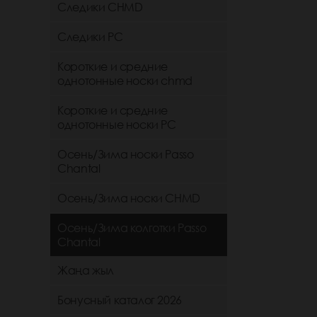
Следики CHMD
Следики РС
Короткие и средние
однотонные носки chmd
Короткие и средние
однотонные носки PC
Осень/Зима носки Passo
Chantal
Осень/Зима носки CHMD
Осень/Зима колготки Passo
Chantal
Жаңа жыл
Бонусный каталог 2026