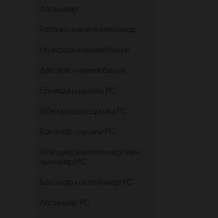
Лосиндер
Тапочки және пинеткалар
Мужское нижнее белье
Детское нижнее белье
Ерлердің шұлығы РС
Әйелдердің шұлығы РС
Балалар шұлығы РС
Әйелдер колготкилері мен
чулкилері РС
Балалар колготкилері РС
Лосиндер РС