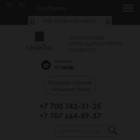
KZ
RU
Кіру/Тіркелу
Как оформить заказ?
ШӨЛКЕ-ШҰЛЫҚ
БҰЙЫМДАРЫН КӨТЕРМЕ
САУДАЛАУ
Себетте
0
тауар
Қоңырау шалуға
тапсырыс беру
+7 700 743-31-25
+7 707 664-89-57