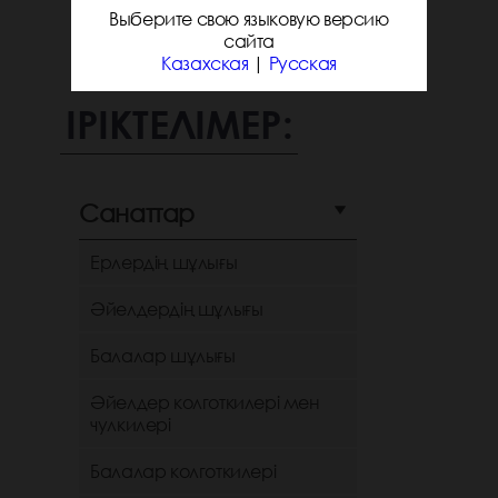
Выберите свою языковую версию
сайта
Казахская
|
Русская
ІРІКТЕЛІМЕР:
Санаттар
Ерлердің шұлығы
Әйелдердің шұлығы
Балалар шұлығы
Әйелдер колготкилері мен
чулкилері
Балалар колготкилері