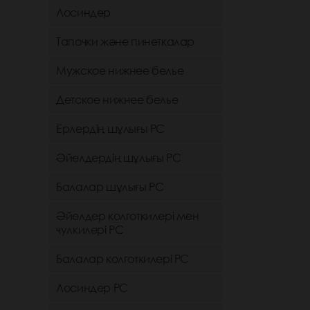
Лосиндер
Тапочки және пинеткалар
Мужское нижнее белье
Детское нижнее белье
Ерлердің шұлығы РС
Әйелдердің шұлығы РС
Балалар шұлығы РС
Әйелдер колготкилері мен
чулкилері РС
Балалар колготкилері РС
Лосиндер РС