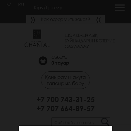
KZ
RU
Кіру/Тіркелу
Как оформить заказ?
ШӨЛКЕ-ШҰЛЫҚ
БҰЙЫМДАРЫН КӨТЕРМЕ
САУДАЛАУ
Себетте
0
тауар
Қоңырау шалуға
тапсырыс беру
+7 700 743-31-25
+7 707 664-89-57