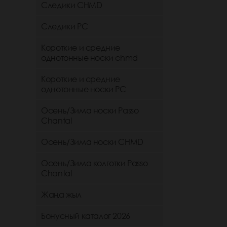
Следики CHMD
Следики РС
Короткие и средние
однотонные носки chmd
Короткие и средние
однотонные носки PC
Осень/Зима носки Passo
Chantal
Осень/Зима носки CHMD
Осень/Зима колготки Passo
Chantal
Жаңа жыл
Бонусный каталог 2026