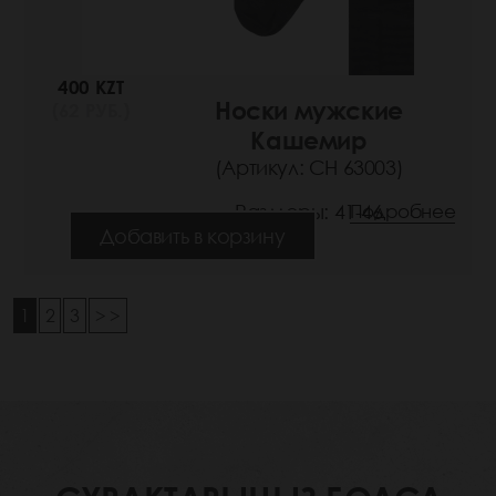
400 KZT
Носки мужские
(62 РУБ.)
Кашемир
(Артикул: СН 63003)
Размеры: 41-46
Подробнее
Добавить в корзину
1
2
3
> >