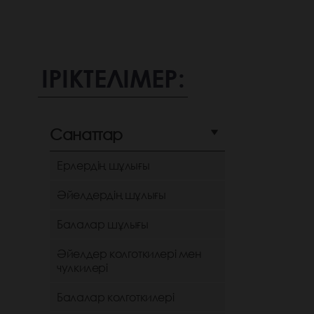
ІРІКТЕЛІМЕР:
Санаттар
Ерлердің шұлығы
Әйелдердің шұлығы
Балалар шұлығы
Әйелдер колготкилері мен
чулкилері
Балалар колготкилері