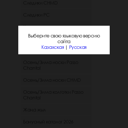
Следики CHMD
Следики РС
Короткие и средние
однотонные носки chmd
Выберите свою языковую версию
сайта
Короткие и средние
Казахская
|
Русская
однотонные носки PC
Осень/Зима носки Passo
Chantal
Осень/Зима носки CHMD
Осень/Зима колготки Passo
Chantal
Жаңа жыл
Бонусный каталог 2026