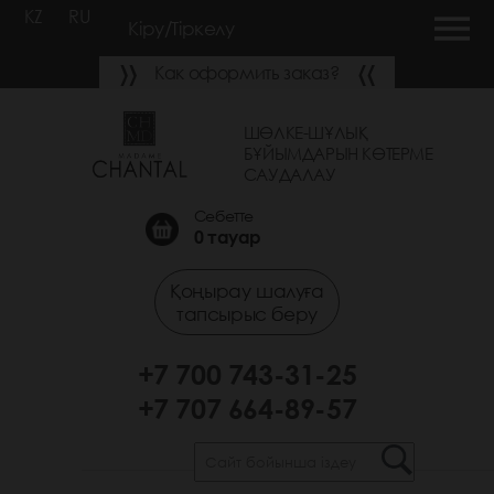
KZ
RU
Кіру/Тіркелу
Как оформить заказ?
ШӨЛКЕ-ШҰЛЫҚ
БҰЙЫМДАРЫН КӨТЕРМЕ
САУДАЛАУ
Себетте
0
тауар
Қоңырау шалуға
тапсырыс беру
+7 700 743-31-25
+7 707 664-89-57