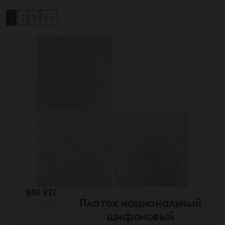
1
2
3
> >
850 KZT
Платок национальный
(131 РУБ.)
шифоновый