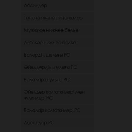
Лосиндер
Тапочки және пинеткалар
Мужское нижнее белье
Детское нижнее белье
Ерлердің шұлығы РС
Әйелдердің шұлығы РС
Балалар шұлығы РС
Әйелдер колготкилері мен
чулкилері РС
Балалар колготкилері РС
Лосиндер РС