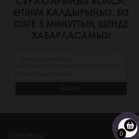
СҰРАҚТАРЫҢЫЗ БОЛСА,
ӨТІНІМ ҚАЛДЫРЫҢЫЗ. БІЗ
СІЗГЕ 5 МИНУТТЫҢ ІШІНДЕ
ХАБАРЛАСАМЫЗ!
0
Контакты: