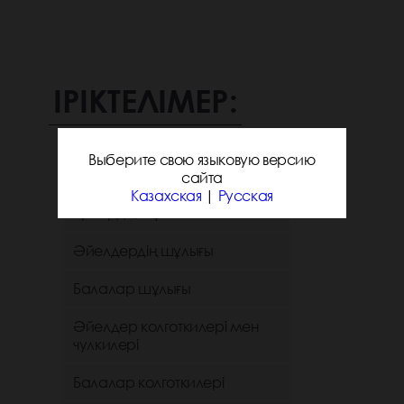
ІРІКТЕЛІМЕР:
Выберите свою языковую версию
Санаттар
сайта
Казахская
|
Русская
Ерлердің шұлығы
Әйелдердің шұлығы
Балалар шұлығы
Әйелдер колготкилері мен
чулкилері
Балалар колготкилері