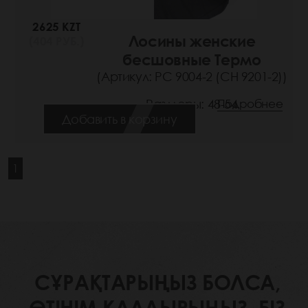
2625 KZT
Лосины женские
(404 РУБ.)
бесшовные Термо
(Артикул: РС 9004-2 (СН 9201-2))
Размеры: 48-54
Подробнее
Добавить в корзину
1
СҰРАҚТАРЫҢЫЗ БОЛСА,
ӨТІНІМ ҚАЛДЫРЫҢЫЗ. БІЗ