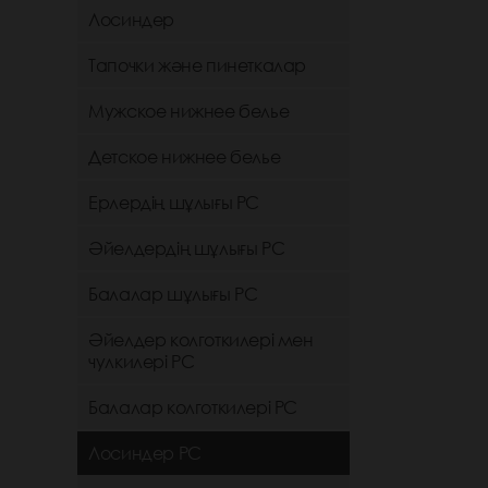
Лосиндер
Тапочки және пинеткалар
Мужское нижнее белье
Детское нижнее белье
Ерлердің шұлығы РС
Әйелдердің шұлығы РС
Балалар шұлығы РС
Әйелдер колготкилері мен
чулкилері РС
Балалар колготкилері РС
Лосиндер РС