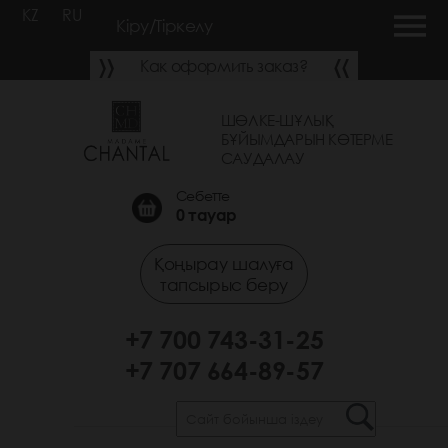
KZ
RU
Кіру/Тіркелу
Как оформить заказ?
ШӨЛКЕ-ШҰЛЫҚ
БҰЙЫМДАРЫН КӨТЕРМЕ
САУДАЛАУ
Себетте
0
тауар
Қоңырау шалуға
тапсырыс беру
+7 700 743-31-25
+7 707 664-89-57