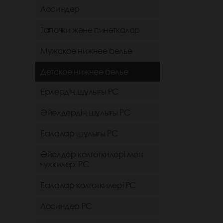
Лосиндер
Тапочки және пинеткалар
Мужское нижнее белье
Детское нижнее белье
Ерлердің шұлығы РС
Әйелдердің шұлығы РС
Балалар шұлығы РС
Әйелдер колготкилері мен
чулкилері РС
Балалар колготкилері РС
Лосиндер РС