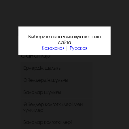
ІРІКТЕЛІМЕР:
Выберите свою языковую версию
сайта
Казахская
|
Русская
Санаттар
Ерлердің шұлығы
Әйелдердің шұлығы
Балалар шұлығы
Әйелдер колготкилері мен
чулкилері
Балалар колготкилері