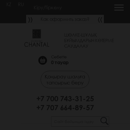
KZ
RU
Кіру/Тіркелу
Как оформить заказ?
ШӨЛКЕ-ШҰЛЫҚ
БҰЙЫМДАРЫН КӨТЕРМЕ
САУДАЛАУ
Себетте
0
тауар
Қоңырау шалуға
тапсырыс беру
+7 700 743-31-25
+7 707 664-89-57