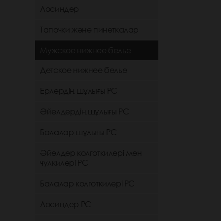
Лосиндер
Тапочки және пинеткалар
Мужское нижнее белье
Детское нижнее белье
Ерлердің шұлығы РС
Әйелдердің шұлығы РС
Балалар шұлығы РС
Әйелдер колготкилері мен
чулкилері РС
Балалар колготкилері РС
Лосиндер РС