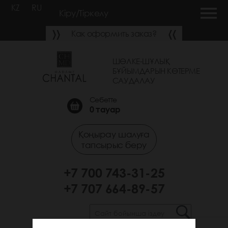
KZ
RU
Кіру/Тіркелу
Как оформить заказ?
ШӨЛКЕ-ШҰЛЫҚ
БҰЙЫМДАРЫН КӨТЕРМЕ
САУДАЛАУ
Себетте
0
тауар
Қоңырау шалуға
тапсырыс беру
+7 700 743-31-25
+7 707 664-89-57