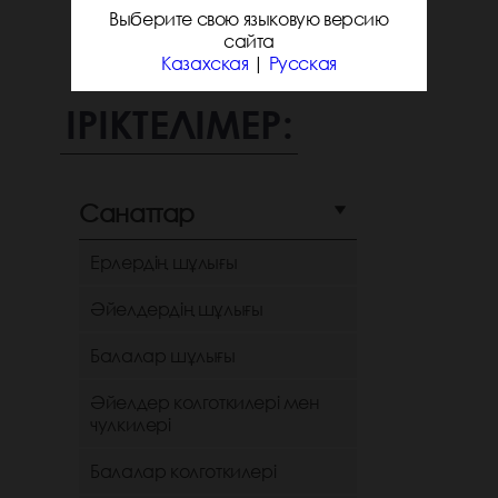
Выберите свою языковую версию
сайта
Казахская
|
Русская
ІРІКТЕЛІМЕР:
Санаттар
Ерлердің шұлығы
Әйелдердің шұлығы
Балалар шұлығы
Әйелдер колготкилері мен
чулкилері
Балалар колготкилері