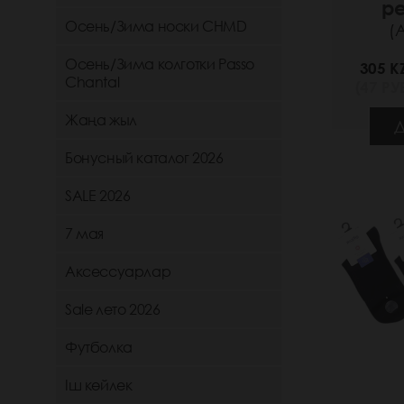
р
Осень/Зима носки CHMD
(
Осень/Зима колготки Passo
305 K
Chantal
(47 РУБ
Жаңа жыл
Д
Бонусный каталог 2026
SALE 2026
7 мая
Аксессуарлар
Sale лето 2026
Футболка
Іш көйлек