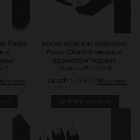
ор Passo
Носки женские короткие
е с
Passo Chantal медиц с
рные
ароматом Черные
5 Ч)
(Артикул: РС 7265 Ч)
41
Размеры: 36-41
одробнее
335 KZT
Подробнее
(52 РУБ.)
зину
Добавить в корзину