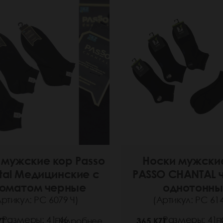
 мужские кор Passo
Носки мужски
tal Медицинские с
PASSO CHANTAL 
оматом черные
однотонны
Артикул: РС 6079 Ч)
(Артикул: РС 614
Размеры: 41-46
Размеры: 41-
ZT
Подробнее
365 KZT
П