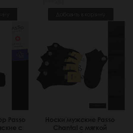
(47 РУБ.)
зину
Добавить в корзину
ор Passo
Носки мужские Passo
нские с
Chantal с мягкой