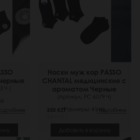
ASSO
Носки муж кор PASSO
черные
CHANTAL медицинские с
3 Ч )
ароматом Черные
(Артикул: РС 6079 Ч)
46
Размеры: 41-46
одробнее
355 KZT
Подробнее
(55 РУБ.)
зину
Добавить в корзину