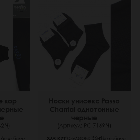
е кор
Носки унисекс Passo
черные
Chantal однотонные
е
черные
2 Ч)
(Артикул: РС 7169 Ч)
46
Размеры: 36-41
одробнее
365 KZT
Подробнее