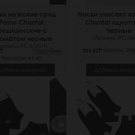
ки мужские сред
Носки унисекс ко
Passo Chantal
Chantal однот
едицинские с
Черные
оматом черные
(Артикул: РС 764
Артикул: РС 6120 Ч)
Размеры: 36-
ZT
Подробнее
335 KZT
П
.)
(52 РУБ.)
Размеры: 41-45
обавить в корзину
Добавить в кор