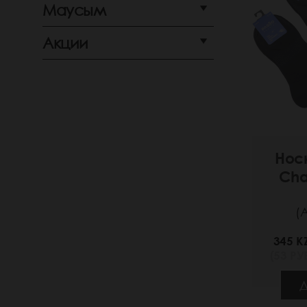
Маусым
Акции
Нос
Cha
(
345 K
(53 РУБ
Д