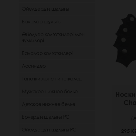
Әйелдердің шұлығы
Балалар шұлығы
Әйелдер колготкилері мен
чулкилері
Балалар колготкилері
Лосиндер
Тапочки және пинеткалар
Мужское нижнее белье
Носки
Cha
Детское нижнее белье
Ерлердің шұлығы РС
(
Әйелдердің шұлығы РС
295 K