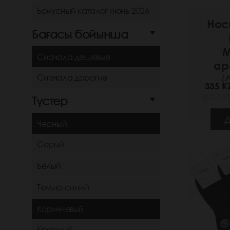
Бонусный каталог июнь 2026
Нос
Бағасы бойынша
М
Сначала дешевые
ар
(
Сначала дорогие
335 K
(52 РУБ
Түстер
Д
Черный
Серый
Белый
Темно-синий
Коричневый
Красный