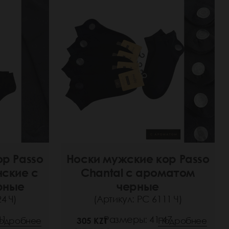
ор Passo
Носки мужские кор Passo
нские с
Chantal с ароматом
рные
черные
4 Ч)
(Артикул: РС 6111 Ч)
41
Размеры: 41-47
одробнее
305 KZT
Подробнее