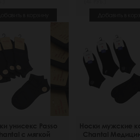
.)
(46 РУБ.)
обавить в корзину
Добавить в кор
ки унисекс Passo
Носки мужские к
hantal с мягкой
Chantal Медици