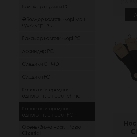
(46 РУБ
Балалар шұлығы РС
Д
Әйелдер колготкилері мен
чулкилері РС
Балалар колготкилері РС
Лосиндер РС
Следики CHMD
Следики РС
Короткие и средние
однотонные носки chmd
Короткие и средние
однотонные носки PC
Нос
Осень/Зима носки Passo
C
Chantal