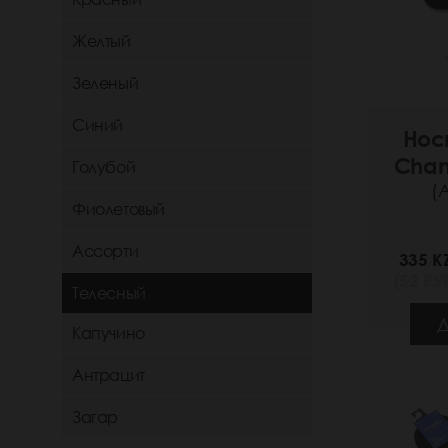
Желтый
Зеленый
Синий
Нос
Chan
Голубой
(
Фиолетовый
Ассорти
335 K
(52 РУБ
Телесный
Д
Капучино
Антрацит
Загар