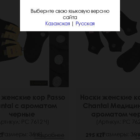
Выберите свою языковую версию
сайта
Казахская
|
Русская
 женские кор Passo
Носки женские к
ntal с ароматом
Chantal Медици
черные
ароматом че
Артикул: РС 7612 Ч)
(Артикул: РС 762
Размеры: 36-41
Размеры: 36-
ZT
Подробнее
295 KZT
П