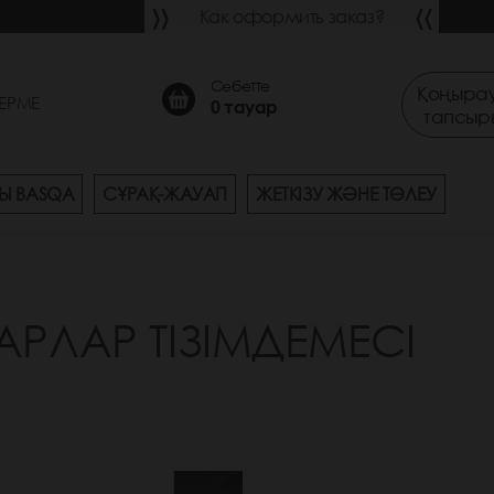
Как оформить заказ?
Себетте
Қоңырау
ЕРМЕ
0
тауар
тапсыр
Ы BASQA
СҰРАҚ-ЖАУАП
ЖЕТКІЗУ ЖӘНЕ ТӨЛЕУ
АРЛАР ТІЗІМДЕМЕСІ