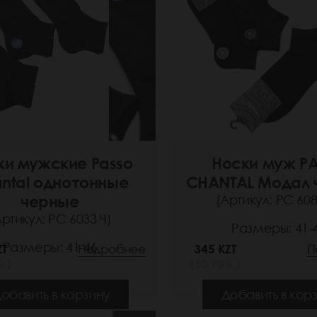
ки мужские Passo
Носки муж P
ntal однотонные
CHANTAL Модал 
черные
(Артикул: РС 608
Артикул: РС 6033 Ч)
Размеры: 41-
Размеры: 41-46
ZT
Подробнее
345 KZT
П
.)
(53 РУБ.)
обавить в корзину
Добавить в кор