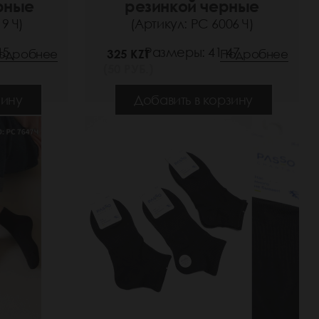
рные
резинкой черные
9 Ч)
(Артикул: РС 6006 Ч)
45
Размеры: 41-47
одробнее
325 KZT
Подробнее
(50 РУБ.)
зину
Добавить в корзину