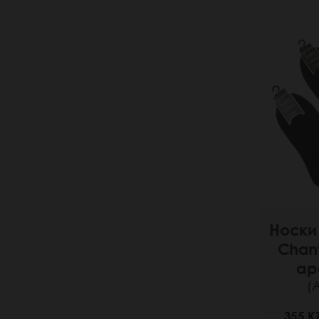
Носки
Chan
ар
(
355 K