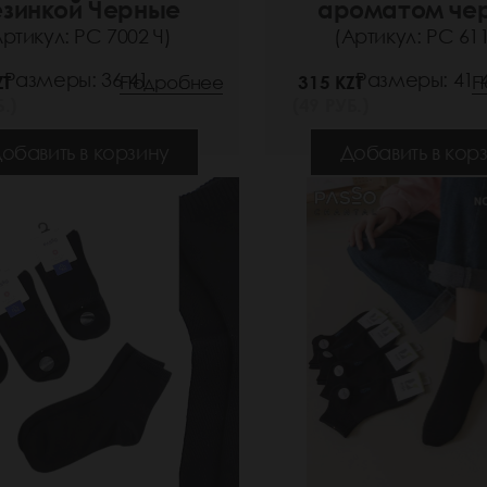
езинкой Черные
ароматом че
Артикул: РС 7002 Ч)
(Артикул: РС 611
Размеры: 36-41
Размеры: 41-
ZT
Подробнее
315 KZT
П
.)
(49 РУБ.)
обавить в корзину
Добавить в кор