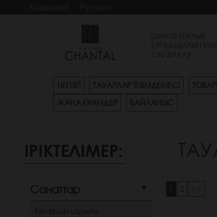
Казахский
Русский
ШӨЛКЕ-ШҰЛЫҚ
БҰЙЫМДАРЫН КӨТ
САУДАЛАУ
НЕГІЗГІ
ТАУАРЛАР ТІЗІМДЕМЕСІ
ТОВАР
ЖАҢА ӨНІМДЕР
БАЙЛАНЫС
ТАУ
ІРІКТЕЛІМЕР:
Санаттар
1
2
> >
Ерлердің шұлығы