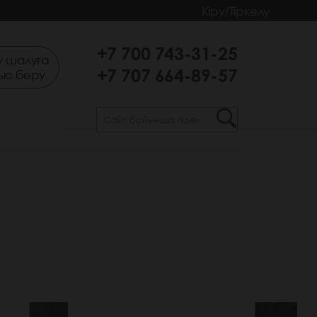
Кіру/Тіркелу
+7 700 743-31-25
 шалуға
+7 707 664-89-57
ыс беру