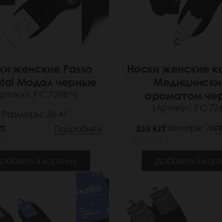
ки женские Passo
Носки женские к
tal Модал черные
Медицински
Артикул: РС 7298 Ч)
ароматом че
(Артикул: РС 726
Размеры: 36-41
Размеры: 36-
ZT
Подробнее
335 KZT
П
.)
(52 РУБ.)
обавить в корзину
Добавить в кор