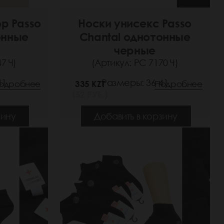
р Passo
Носки унисекс Passo
онные
Chantal однотонные
черные
7 Ч)
(Артикул: РС 7170 Ч)
41
Размеры: 36-41
одробнее
335 KZT
Подробнее
(52 РУБ.)
зину
Добавить в корзину