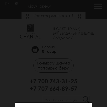
KZ
RU
Кіру/Тіркелу
Как оформить заказ?
ШӨЛКЕ-ШҰЛЫҚ
БҰЙЫМДАРЫН КӨТЕРМЕ
САУДАЛАУ
Себетте
0
тауар
Қоңырау шалуға
тапсырыс беру
+7 700 743-31-25
+7 707 664-89-57