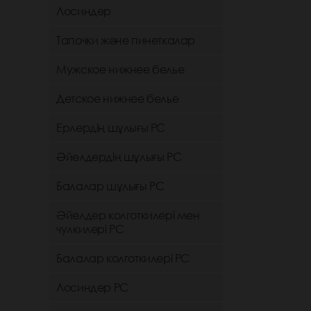
Лосиндер
Тапочки және пинеткалар
Мужское нижнее белье
Детское нижнее белье
Ерлердің шұлығы РС
Әйелдердің шұлығы РС
Балалар шұлығы РС
Әйелдер колготкилері мен
чулкилері РС
Балалар колготкилері РС
Лосиндер РС