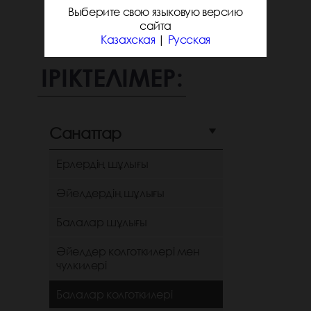
Выберите свою языковую версию
сайта
Казахская
|
Русская
ІРІКТЕЛІМЕР:
Санаттар
Ерлердің шұлығы
Әйелдердің шұлығы
Балалар шұлығы
Әйелдер колготкилері мен
чулкилері
Балалар колготкилері